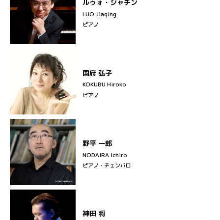
ルゥォ・ジャチン
LUO Jiaqing
ピアノ
国府 弘子
KOKUBU Hiroko
ピアノ
野平 一郎
NODAIRA Ichiro
ピアノ・チェンバロ
神田 将