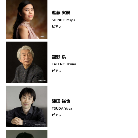
進藤 実優
SHINDO Miyu
ピアノ
舘野 泉
TATENO Izumi
ピアノ
津田 裕也
TSUDA Yuya
ピアノ