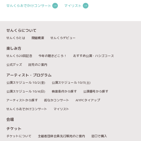
せんくらおでかけコンサート
マイリスト
せんくらについて
せんくらとは
開催概要
せんくらデビュー
楽しみ方
せんくら20回記念
今年の聴きどころ！
おすすめ公演・ハシゴコース
公式グッズ
託児のご案内
アーティスト・プログラム
公演スケジュール 10/2(金)
公演スケジュール 10/3(土)
公演スケジュール 10/4(日)
検索条件から探す
公演番号から探す
アーティストから探す
街なかコンサート
AIYPCタイアップ
せんくらおでかけコンサート
マイリスト
会場
チケット
チケットについて
主催者団体会員先行販売のご案内
窓口で購入