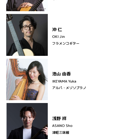
沖 仁
OKI Jin
フラメンコギター
池山 由香
IKEYAMA Yuka
アルパ・メゾソプラノ
浅野 祥
ASANO Sho
津軽三味線