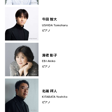
牛田 智大
USHIDA Tomoharu
ピアノ
海老 彰子
EBI Akiko
ピアノ
北端 祥人
KITABATA Yoshito
ピアノ