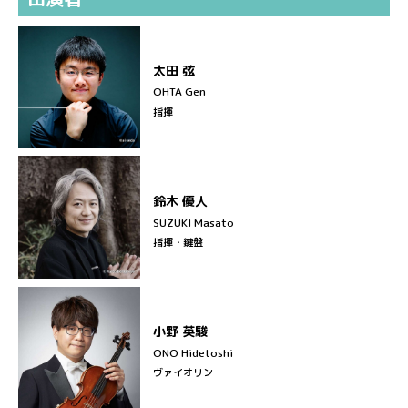
太田 弦
OHTA Gen
指揮
鈴木 優人
SUZUKI Masato
指揮・鍵盤
小野 英駿
ONO Hidetoshi
ヴァイオリン