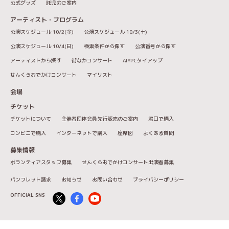
公式グッズ
託児のご案内
アーティスト・プログラム
公演スケジュール 10/2(金)
公演スケジュール 10/3(土)
公演スケジュール 10/4(日)
検索条件から探す
公演番号から探す
アーティストから探す
街なかコンサート
AIYPCタイアップ
せんくらおでかけコンサート
マイリスト
会場
チケット
チケットについて
主催者団体会員先行販売のご案内
窓口で購入
コンビニで購入
インターネットで購入
座席図
よくある質問
募集情報
ボランティアスタッフ募集
せんくらおでかけコンサート出演者募集
パンフレット請求
お知らせ
お問い合わせ
プライバシーポリシー
OFFICIAL SNS