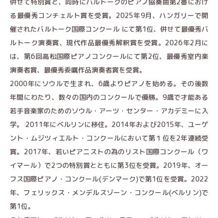
併せて特別賞と、同時にバルトークのピアノ協奏曲第2番におけ
る最優秀コンチェルト賞を受賞。2025年9月、ハンガリーで開
催されたバルトーク国際コンクール にて第1位、併せて最優秀バ
ルトーク演奏賞、現代作品最優秀解釈賞を受賞。2026年2月に
は、第6回高松国際ピアノコンクールにて第2位、最優秀室内楽
演奏者賞、最優秀委嘱作品演奏者賞を受賞。
2000年にソウルで生まれ、6歳よりピアノを始める。その後数
年間にわたり、数々の国内のコンクールで優勝。9歳で才能ある
若手音楽家のためのソウル・アーツ・センター・アカデミーに入
学。 2011年にベルリンに移住。2014年および2015年、ユーゲ
ント・ムジツィエルト・コンクールにおいて第１位を2年連続受
賞。2017年、若いピアニストの為のリスト国際コンクール（ワ
イマール）で2つの特別賞とともに第3位を受賞。2019年、オー
フス国際ピアノ・コンクール(デンマーク)で第1位を受賞。2022
年、フェリックス・メンデルスゾーン・コンクール(ベルリン)で
第1位。