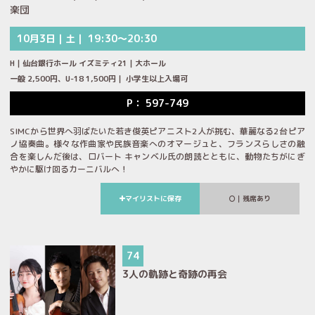
楽団
10月3日｜土｜ 19:30～20:30
H｜仙台銀行ホール イズミティ21｜大ホール
一般 2,500円、U-18 1,500円｜ 小学生以上入場可
P： 597-749
SIMCから世界へ羽ばたいた若き俊英ピアニスト2人が挑む、華麗なる2台ピア
ノ協奏曲。様々な作曲家や民族音楽へのオマージュと、フランスらしさの融
合を楽しんだ後は、ロバート キャンベル氏の朗読とともに、動物たちがにぎ
やかに駆け回るカーニバルへ！
マイリストに保存
｜残席あり
74
3人の軌跡と奇跡の再会