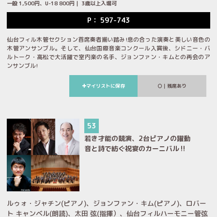
一般 1,500円、U-18 800円｜ 3歳以上入場可
P： 597-743
仙台フィル木管セクション首席奏者揃い踏み!息の合った演奏と美しい音色の
木管アンサンブル。そして、仙台国際音楽コンクール入賞後、シドニー・バ
ルトーク・高松で大活躍で室内楽の名手、ジョンファン・キムとの再会のア
ンサンブル!
マイリストに保存
｜残席あり
53
若き才能の競演、2台ピアノの躍動
音と詩で紡ぐ祝宴のカーニバル‼
ルゥォ・ジャチン(ピアノ)、ジョンファン・キム(ピアノ)、ロバー
ト キャンベル(朗読)、太田 弦(指揮）、仙台フィルハーモニー管弦