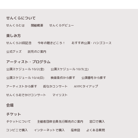
せんくらについて
せんくらとは
開催概要
せんくらデビュー
楽しみ方
せんくら20回記念
今年の聴きどころ！
おすすめ公演・ハシゴコース
公式グッズ
託児のご案内
アーティスト・プログラム
公演スケジュール 10/2(金)
公演スケジュール 10/3(土)
公演スケジュール 10/4(日)
検索条件から探す
公演番号から探す
アーティストから探す
街なかコンサート
AIYPCタイアップ
せんくらおでかけコンサート
マイリスト
会場
チケット
チケットについて
主催者団体会員先行販売のご案内
窓口で購入
コンビニで購入
インターネットで購入
座席図
よくある質問