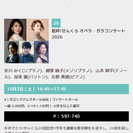
26
乾杯!せんくら オペラ・ガラコンサート
2026
安川 みく(ソプラノ)、郷家 暁子(メゾソプラノ)、山本 耕平(テノー
ル)、加耒 徹(バリトン)、石野 真穂(ピアノ)
10月3日｜土｜ 16:45～17:45
A｜日立システムズホール仙台｜コンサートホール
一般 2,000円、U-18 1,100円｜ 小学生以上入場可
P： 597-740
おめでとう!せんくら20回記念!!今年も豪華な歌手陣をお迎えし、20回を祝し