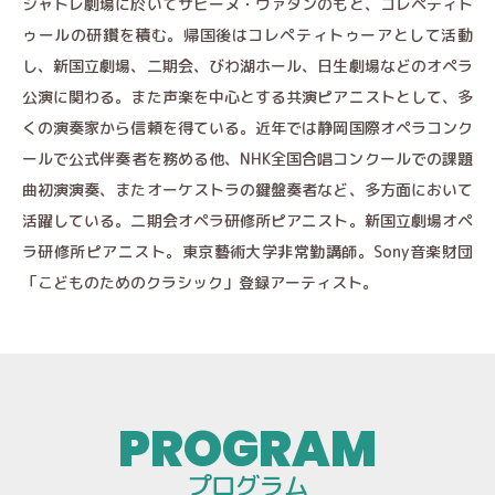
シャトレ劇場に於いてサビーヌ・ヴァタンのもと、コレペティト
ゥールの研鑽を積む。帰国後はコレペティトゥーアとして活動
し、新国立劇場、二期会、びわ湖ホール、日生劇場などのオペラ
公演に関わる。また声楽を中心とする共演ピアニストとして、多
くの演奏家から信頼を得ている。近年では静岡国際オペラコンク
ールで公式伴奏者を務める他、NHK全国合唱コンクールでの課題
曲初演演奏、またオーケストラの鍵盤奏者など、多方面において
活躍している。二期会オペラ研修所ピアニスト。新国立劇場オペ
ラ研修所ピアニスト。東京藝術大学非常勤講師。Sony音楽財団
「こどものためのクラシック」登録アーティスト。
プログラム