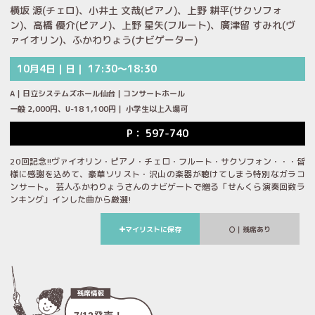
横坂 源(チェロ)、小井土 文哉(ピアノ)、上野 耕平(サクソフォ
ン)、高橋 優介(ピアノ)、上野 星矢(フルート)、廣津留 すみれ(ヴ
ァイオリン)、ふかわりょう(ナビゲーター)
10月4日｜日｜ 17:30～18:30
A｜日立システムズホール仙台｜コンサートホール
一般 2,000円、U-18 1,100円｜ 小学生以上入場可
P： 597-740
20回記念!!ヴァイオリン・ピアノ・チェロ・フルート・サクソフォン・・・皆
様に感謝を込めて、豪華ソリスト・沢山の楽器が聴けてしまう特別なガラコ
ンサート。 芸人ふかわりょうさんのナビゲートで贈る「せんくら演奏回数ラ
ンキング」インした曲から厳選!
マイリストに保存
｜残席あり