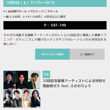
10月3日｜土｜ 17:15～18:15
H｜仙台銀行ホール イズミティ21｜大ホール
一般 2,500円、U-18 1,500円｜ 小学生以上入場可
P： 597-749
それぞれ活躍する豪華アーティストがせんくら20回記念に集結した豪華イブ
ニング・ガラ!ここでしか聴けないデュオやコラボレーションの化学反応をお
楽しみに!
マイリストに保存
｜残席あり
56
20回記念豪華アーティストによる特別大
感謝祭ガラ feat. ふかわりょう