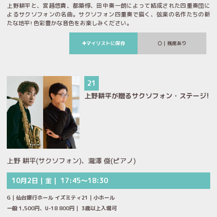
上野耕平と、宮越悠貴、都築惇、田中奏一朗によって結成された四重奏団に
よるサクソフォンの名曲。サクソフォン四重奏で描く、弦楽の名作たちの新
たな地平! 色彩豊かな音色をお楽しみください。
マイリストに保存
｜残席あり
21
上野耕平が贈るサクソフォン・ステージ!
上野 耕平(サクソフォン)、瀧澤 俊(ピアノ)
10月2日｜金｜ 17:45～18:30
G｜仙台銀行ホール イズミティ21｜小ホール
一般 1,500円、U-18 800円｜ 3歳以上入場可