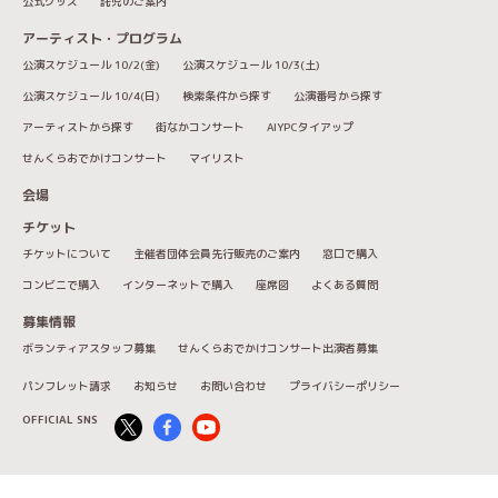
公式グッズ
託児のご案内
アーティスト・プログラム
公演スケジュール 10/2(金)
公演スケジュール 10/3(土)
公演スケジュール 10/4(日)
検索条件から探す
公演番号から探す
アーティストから探す
街なかコンサート
AIYPCタイアップ
せんくらおでかけコンサート
マイリスト
会場
チケット
チケットについて
主催者団体会員先行販売のご案内
窓口で購入
コンビニで購入
インターネットで購入
座席図
よくある質問
募集情報
ボランティアスタッフ募集
せんくらおでかけコンサート出演者募集
パンフレット請求
お知らせ
お問い合わせ
プライバシーポリシー
OFFICIAL SNS