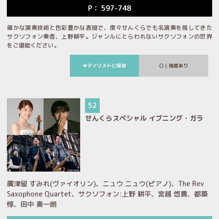
P： 597-748
確かな演奏技術と色彩豊かな表現で、度々せんくらでも名演奏を残してきた
サクソフォン奏者、上野耕平。ジャンルにとらわれないサクソフォンの世界
をご堪能ください。
マイリストに保存
｜残席あり
52
せんくらスペシャル イブニング・ガラ
廣津留 すみれ(ヴァイオリン)、ニュウ ニュウ(ピアノ)、The Rev
Saxophone Quartet、サクソフォン:上野 耕平、宮越 悠貴、都築
惇、田中 奏一朗