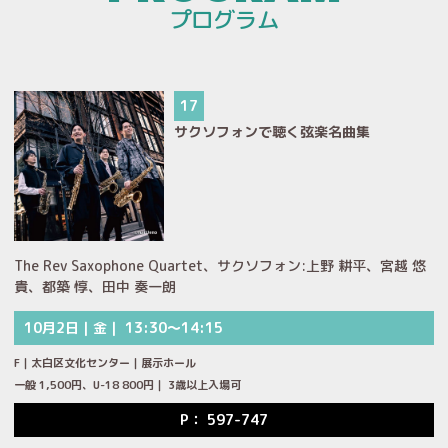
プログラム
17
サクソフォンで聴く弦楽名曲集
The Rev Saxophone Quartet、サクソフォン:上野 耕平、宮越 悠
貴、都築 惇、田中 奏一朗
10月2日｜金｜ 13:30～14:15
F｜太白区文化センター｜展示ホール
一般 1,500円、U-18 800円｜ 3歳以上入場可
P： 597-747