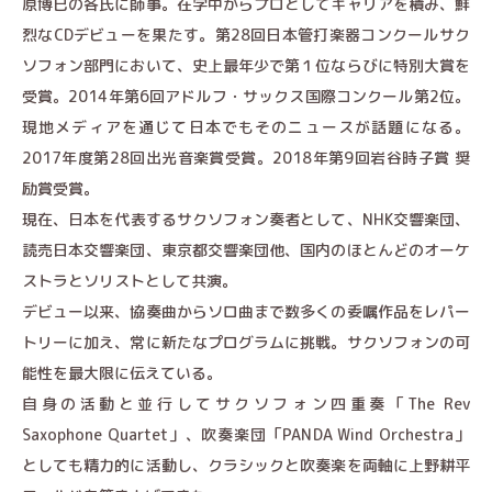
原博巳の各氏に師事。在学中からプロとしてキャリアを積み、鮮
烈なCDデビューを果たす。第28回日本管打楽器コンクールサク
ソフォン部門において、史上最年少で第１位ならびに特別大賞を
受賞。2014年第6回アドルフ・サックス国際コンクール第2位。
現地メディアを通じて日本でもそのニュースが話題になる。
2017年度第28回出光音楽賞受賞。2018年第9回岩谷時子賞 奨
励賞受賞。
現在、日本を代表するサクソフォン奏者として、NHK交響楽団、
読売日本交響楽団、東京都交響楽団他、国内のほとんどのオーケ
ストラとソリストとして共演。
デビュー以来、協奏曲からソロ曲まで数多くの委嘱作品をレパー
トリーに加え、常に新たなプログラムに挑戦。サクソフォンの可
能性を最大限に伝えている。
自身の活動と並行してサクソフォン四重奏「The Rev
Saxophone Quartet」、吹奏楽団「PANDA Wind Orchestra」
としても精力的に活動し、クラシックと吹奏楽を両軸に上野耕平