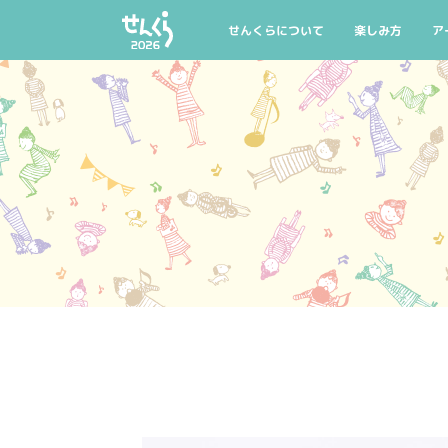
AIYPCタイアップ
公式グッズ
マイリスト
託児のご案内
せんくらについて
楽しみ方
ア
せんくらとは
せんくら20回記
公
開催概要
今年の聴きどこ
公
せんくらデビュー
おすすめ公演・
公
公式グッズ
託児のご案内