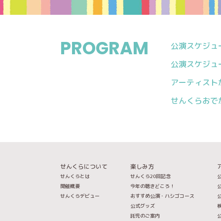
PROGRAM
公演スケジュール
公演スケジュール
アーティスト
せんくらおで
せんくらについて
楽しみ方
せんくらとは
せんくら20回記念
公
開催概要
今年の聴きどころ！
公
せんくらデビュー
おすすめ公演・ハシゴコース
公
公式グッズ
託児のご案内