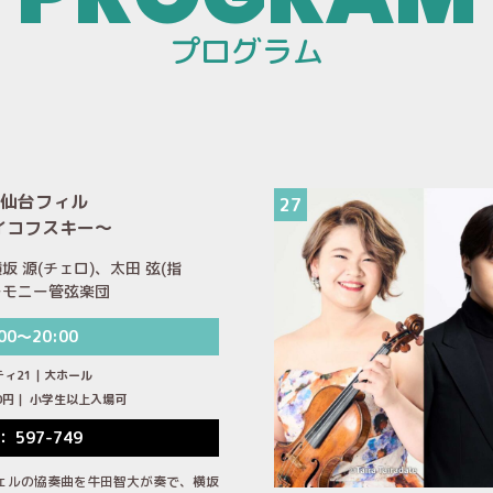
プログラム
×仙台フィル
27
イコフスキー～
坂 源(チェロ)、太田 弦(指
ーモニー管弦楽団
00～20:00
ティ21｜大ホール
,500円｜ 小学生以上入場可
： 597-749
ェルの協奏曲を牛田智大が奏で、横坂