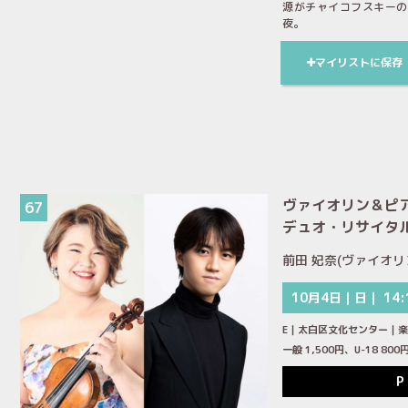
源がチャイコフスキーの
夜。
マイリストに保存
ヴァイオリン＆ピ
67
デュオ・リサイタル 
前田 妃奈(ヴァイオリ
10月4日｜日｜ 14:
E｜太白区文化センター｜
一般 1,500円、U-18 8
P