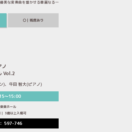
優美な変奏曲を響かせる華麗なる一
｜残席あり
アノ
Vol.2
ン)、牛田 智大(ピアノ)
15～15:00
楽楽楽ホール
00円｜ 3歳以上入場可
： 597-746