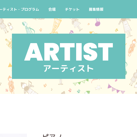
よくある質問
ーティスト・プログラム
会場
チケット
募集情報
念
演スケジュール 10/2(金)
検索条件から探す
チケットについて
ボランティアスタッフ募集
街なかコンサート
窓口
ろ！
演スケジュール 10/3(土)
公演番号から探す
主催者団体会員先行販売のご案内
せんくらおでかけコンサート
AIYPCタイアップ
コン
ハシゴコース
演スケジュール 10/4(日)
アーティストから探す
せんくらおでかけコンサ
イン
マイリスト
アーティスト
ピアノ