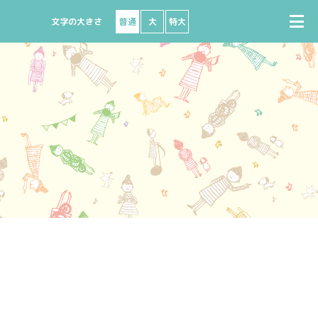
普通
大
特大
で購入
座席図
出演者募集
ビニで購入
よくある質問
ート
ターネットで購入