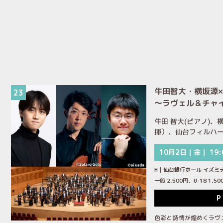
牛田智大・横坂源
23
～ラヴェル＆チャ
牛田 智大(ピアノ)、横
揮）、仙台フィルハ
10月2日｜金｜ 19:
H｜仙台銀行ホール イズミ
一般 2,500円、U-18 1
P
色彩と詩情が煌めくラヴ