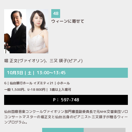
48
ウィーンに寄せて
堀 正文(ヴァイオリン)、三又 瑛子(ピアノ)
10月3日｜土｜ 13:00～13:45
G｜仙台銀行ホール イズミティ21｜小ホール
一般 1,500円、U-18 800円｜ 3歳以上入場可
P： 597-748
仙台国際音楽コンクールヴァイオリン部門審査副委員長で元NHK交響楽団ソロ
コンサートマスターの堀正文と仙台出身のピアニスト三又瑛子が贈るウィー
ンプログラム。