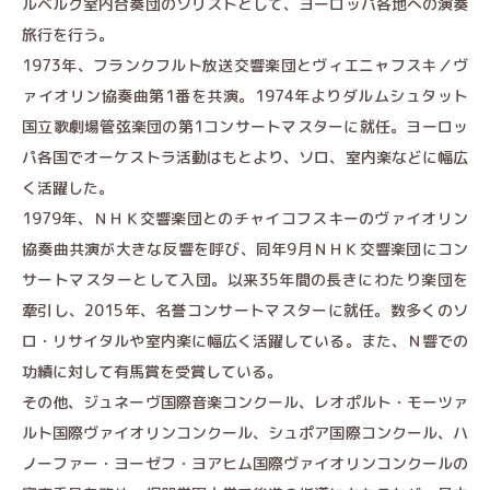
ルベルク室内合奏団のソリストとして、ヨーロッパ各地への演奏
旅行を行う。
1973年、フランクフルト放送交響楽団とヴィエニャフスキ／ヴ
ァイオリン協奏曲第1番を共演。1974年よりダルムシュタット
国立歌劇場管弦楽団の第1コンサートマスターに就任。ヨーロッ
パ各国でオーケストラ活動はもとより、ソロ、室内楽などに幅広
く活躍した。
1979年、ＮＨＫ交響楽団とのチャイコフスキーのヴァイオリン
協奏曲共演が大きな反響を呼び、同年9月ＮＨＫ交響楽団にコン
サートマスターとして入団。以来35年間の長きにわたり楽団を
牽引し、2015年、名誉コンサートマスターに就任。数多くのソ
ロ・リサイタルや室内楽に幅広く活躍している。また、Ｎ響での
功績に対して有馬賞を受賞している。
その他、ジュネーヴ国際音楽コンクール、レオポルト・モーツァ
ルト国際ヴァイオリンコンクール、シュポア国際コンクール、ハ
ノーファー・ヨーゼフ・ヨアヒム国際ヴァイオリンコンクールの