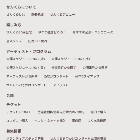
せんくらについて
せんくらとは
開催概要
せんくらデビュー
楽しみ方
せんくら20回記念
今年の聴きどころ！
おすすめ公演・ハシゴコース
公式グッズ
託児のご案内
アーティスト・プログラム
公演スケジュール 10/2(金)
公演スケジュール 10/3(土)
公演スケジュール 10/4(日)
検索条件から探す
公演番号から探す
アーティストから探す
街なかコンサート
AIYPCタイアップ
せんくらおでかけコンサート
マイリスト
会場
チケット
チケットについて
主催者団体会員先行販売のご案内
窓口で購入
コンビニで購入
インターネットで購入
座席図
よくある質問
募集情報
ボランティアスタッフ募集
せんくらおでかけコンサート出演者募集