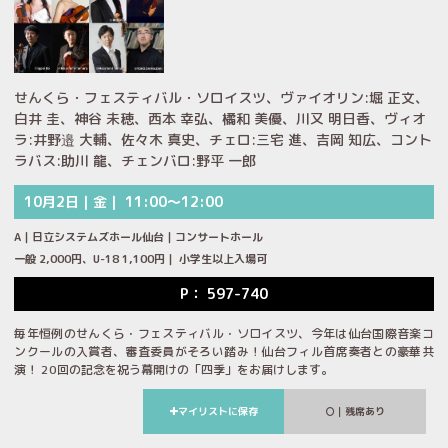
せんくら・フェスティバル・ソロイスツ、ヴァイオリン:堀 正文、
白井 圭、神谷 未穂、西本 幸弘、橘和 美優、川又 明日香、ヴィオ
ラ:井野邉 大輔、佐々木 真史、チェロ:三宅 進、吉岡 知広、コント
ラバス:助川 龍、チェンバロ:野平 一郎
10月2日｜金｜ 11:00～12:00
A｜日立システムズホール仙台｜コンサートホール
一般 2,000円、U-18 1,100円｜ 小学生以上入場可
P： 597-740
毎年恒例のせんくら・フェスティバル・ソロイスツ、今年は仙台国際音楽コ
ンクールの入賞者、審査委員がそろい踏み！仙台フィル首席奏者との豪華共
演！ 20回の記念を祝う幕開けの「四季」をお届けします。
マイリストに保存
｜残席あり