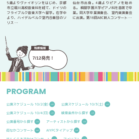
5歳よりヴァイオリンをはじめ、京都
仙台市出身。4歳よりピアノを始め
市立堀川高校音楽科を経て、ドイツの
る。 桐朋学園大学ピアノ科を首席で卒
フライブルク音楽大学へ留学。在学中
業。同大学卒業演奏会、 室内楽演奏会
より、ハイデルベルク室内合奏団のソ
に出演。第16回ABC新人コンサート …
リス …
7/12発売！
PROGRAM
公演スケジュール 10/2(金)
公演スケジュール 10/3(土)
公演スケジュール 10/4(日)
検索条件から探す
公演番号から探す
アーティストから探す
街なかコンサート
AIYPCタイアップ
せんくらおでかけコンサート
マイリスト