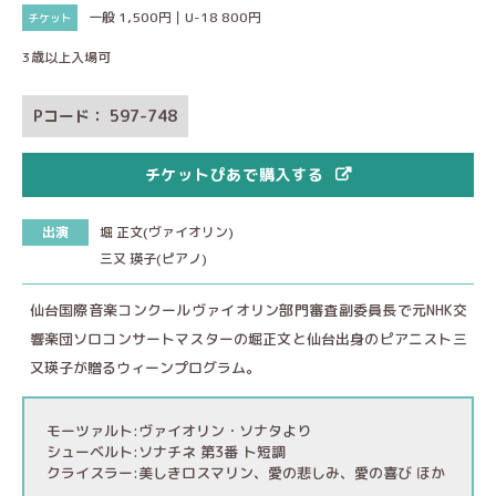
一般 1,500円｜U-18 800円
3歳以上入場可
Pコード： 597-748
チケットぴあで購入する
出演
堀 正文(ヴァイオリン)
三又 瑛子(ピアノ)
仙台国際音楽コンクールヴァイオリン部門審査副委員長で元NHK交
響楽団ソロコンサートマスターの堀正文と仙台出身のピアニスト三
又瑛子が贈るウィーンプログラム。
モーツァルト:ヴァイオリン・ソナタより
シューベルト:ソナチネ 第3番 ト短調
クライスラー:美しきロスマリン、愛の悲しみ、愛の喜び ほか