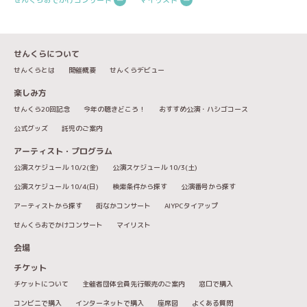
せんくらについて
せんくらとは
開催概要
せんくらデビュー
楽しみ方
せんくら20回記念
今年の聴きどころ！
おすすめ公演・ハシゴコース
公式グッズ
託児のご案内
アーティスト・プログラム
公演スケジュール 10/2(金)
公演スケジュール 10/3(土)
公演スケジュール 10/4(日)
検索条件から探す
公演番号から探す
アーティストから探す
街なかコンサート
AIYPCタイアップ
せんくらおでかけコンサート
マイリスト
会場
チケット
チケットについて
主催者団体会員先行販売のご案内
窓口で購入
コンビニで購入
インターネットで購入
座席図
よくある質問