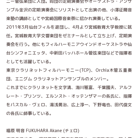
ニー管弦楽団に入団。同団の定期演奏会やオーケストラ・アンサ
ンブル金沢の定期演奏会にソリストとして出演の他、小澤征爾音
楽塾の講師としてや宮崎国際音楽祭に招かれ演奏している。
2011年3月仙台フィルを退団し、4月より宮城教育大学教授に就
任。宮城教育大学交響楽団をゼミナールとして立ち上げ、定期演
奏会を行う。他にもフィルハーモニアウインドオーケストラや仙
台シンフォニエッタ、中新田バッハホール管弦楽団などで指揮者
としても活躍している。
東京クラリネットフィルハーモニー(TCP)、Orchla木管五重奏
団、エニグム クラリネットアンサンブルのメンバー。
これまでにクラリネットを文字清、海川雅富、千葉國夫、アルフ
レート・プリンツ、エルンスト・オッテンザマーの各氏に、指揮
をパスカル・ヴェロ、湯浅勇治、広上淳一、下野竜也、田代俊文
の各氏に師事している。
福原 明音 FUKUHARA Akane (チェロ)