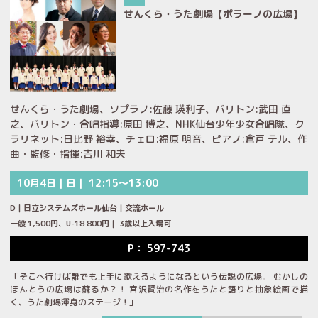
せんくら・うた劇場【ポラーノの広場】
せんくら・うた劇場、ソプラノ:佐藤 瑛利子、バリトン:武田 直
之、バリトン・合唱指導:原田 博之、NHK仙台少年少女合唱隊、ク
ラリネット:日比野 裕幸、チェロ:福原 明音、ピアノ:倉戸 テル、作
曲・監修・指揮:吉川 和夫
10月4日｜日｜ 12:15～13:00
D｜日立システムズホール仙台｜交流ホール
一般 1,500円、U-18 800円｜ 3歳以上入場可
P： 597-743
「そこへ行けば誰でも上手に歌えるようになるという伝説の広場。 むかしの
ほんとうの広場は蘇るか？！ 宮沢賢治の名作をうたと語りと抽象絵画で描
く、うた劇場渾身のステージ！」