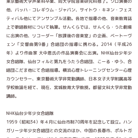
東京藝術大学声楽科卒業、同大学院音楽研究科修了。ソロ演奏の
他、バッハ・コレギウム・ジャパン、サイトウ・キネン・フェス
ティバル他にてアンサンブル活動。各地で指導の他、音楽教育誌
上で歌唱教材について執筆。せんくらでは、せんくら・うた劇場
に出演の他、リコーダー「放課後の音楽室」の企画、ベートーヴ
ェン「交響曲第9番」合唱団の指導に携わる。2014（平成26
年）より作曲家 大中恩氏の作品演奏会に出演。NHK仙台少年少
女合唱隊、仙台フィルと第九をうたう合唱団、こーる・ゆう、合
唱団こだま他にて合唱指導。横浜心理トレーニングセンター心理
カウンセラー、東京藝術大学非常勤講師、日本女子大学附属高等
学校教諭を経て、現在、宮城教育大学教授。都留文科大学非常勤
講師。
NHK仙台少年少女合唱隊
1959（昭和34）年４月に仙台市制70周年を記念して設立。ハン
ガリー少年少女合唱団との交流のほか、中国の長春市、ポルトガ