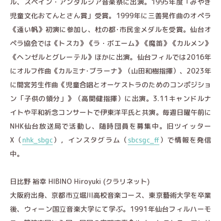
ル、スペイン・アンダルシア音楽祭に出演。1995年度「みやぎ
児童文化おてんとさん賞」受賞。1999年に三善晃作曲のオペラ
《遠い帆》初演に参加し、杜の都･市民金メダルを受賞。仙台オ
ペラ協会では《トスカ》《ラ・ボエーム》《魔笛》《カルメン》
《ヘンゼルとグレーテル》ほかに出演。仙台フィルでは2016年
にオルフ作曲《カルミナ･ブラーナ》（山田和樹指揮）、2023年
に間宮芳生作曲《児童合唱とオーケストラのためのコンポジショ
ン「子供の領分」》（高関健指揮）に出演。3.11キャンドルナ
イトや平和祈念コンサートで伊東洋平氏と共演。毎週日曜午前に
NHK仙台放送局で活動し、随時団員を募集中。旧ツイッター
X（
nhk_sbgc
），インスタグラム（
sbcsgc_ff
）で情報を発信
中。
日比野 裕幸 HIBINO Hiroyuki (クラリネット)
大阪府出身、京都市立堀川高校音楽コース、東京藝術大学を卒業
後、ウィーン国立音楽大学にて学ぶ。1991年仙台フィルハーモ