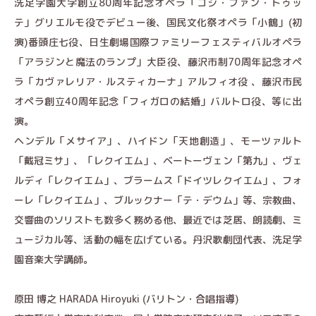
洗足学園大学創立80周年記念オペラ「コジ・ファン・トゥッ
テ」グリエルモ役でデビュー後、国民文化祭オペラ「小鶴」(初
演)番頭庄七役、日生劇場国際ファミリーフェスティバルオペラ
「アラジンと魔法のランプ」大臣役、藤沢市制70周年記念オペ
ラ「カヴァレリア・ルスティカーナ」アルフィオ役 、藤沢市民
オペラ創立40周年記念「フィガロの結婚」バルトロ役、等に出
演。
ヘンデル「メサイア」、ハイドン「天地創造」、モーツァルト
「戴冠ミサ」、「レクイエム」、ベートーヴェン「第九」、ヴェ
ルディ「レクイエム」、ブラームス「ドイツレクイエム」、フォ
ーレ「レクイエム」、ブルックナー「テ・デウム」等、宗教曲、
交響曲のソリストも数多く務める他、最近では芝居、朗読劇、ミ
ュージカル等、活動の幅を広げている。丹沢歌劇団代表、洗足学
園音楽大学講師。
原田 博之 HARADA Hiroyuki (バリトン・合唱指導)