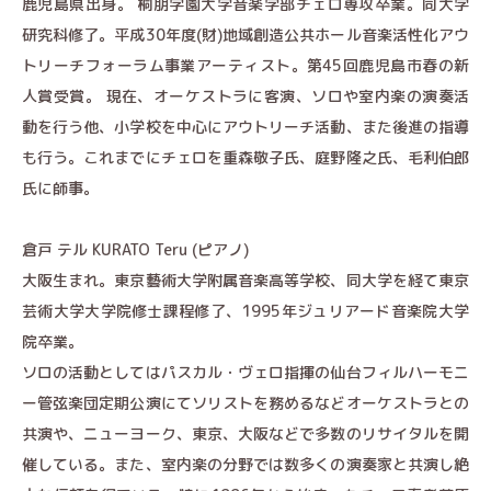
鹿児島県出身。 桐朋学園大学音楽学部チェロ専攻卒業。同大学
研究科修了。平成30年度(財)地域創造公共ホール音楽活性化アウ
トリーチフォーラム事業アーティスト。第45回鹿児島市春の新
人賞受賞。 現在、オーケストラに客演、ソロや室内楽の演奏活
動を行う他、小学校を中心にアウトリーチ活動、また後進の指導
も行う。これまでにチェロを重森敬子氏、庭野隆之氏、毛利伯郎
氏に師事。
倉戸 テル KURATO Teru (ピアノ)
大阪生まれ。東京藝術大学附属音楽高等学校、同大学を経て東京
芸術大学大学院修士課程修了、1995年ジュリアード音楽院大学
院卒業。
ソロの活動としてはパスカル・ヴェロ指揮の仙台フィルハーモニ
ー管弦楽団定期公演にてソリストを務めるなどオーケストラとの
共演や、ニューヨーク、東京、大阪などで多数のリサイタルを開
催している。また、室内楽の分野では数多くの演奏家と共演し絶