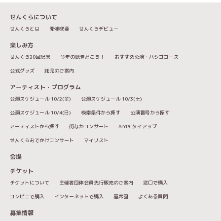
せんくらについて
せんくらとは
開催概要
せんくらデビュー
楽しみ方
せんくら20回記念
今年の聴きどころ！
おすすめ公演・ハシゴコース
公式グッズ
託児のご案内
アーティスト・プログラム
公演スケジュール 10/2(金)
公演スケジュール 10/3(土)
公演スケジュール 10/4(日)
検索条件から探す
公演番号から探す
アーティストから探す
街なかコンサート
AIYPCタイアップ
せんくらおでかけコンサート
マイリスト
会場
チケット
チケットについて
主催者団体会員先行販売のご案内
窓口で購入
コンビニで購入
インターネットで購入
座席図
よくある質問
募集情報