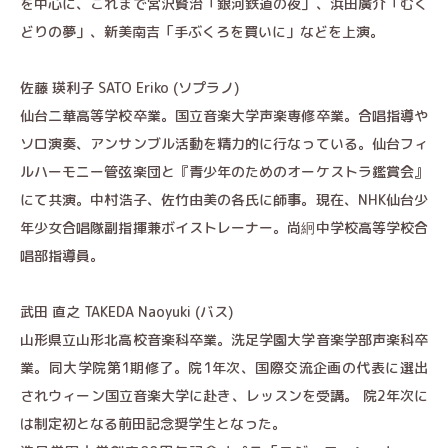
を中心に、これまで宮沢賢治「銀河鉄道の夜」、浜田廣介「むく
どりの夢」、新美南吉「手ぶくろを買いに」などを上演。
佐藤 瑛利子 SATO Eriko (ソプラノ)
仙台二華高等学校卒業。国立音楽大学声楽専修卒業。合唱指導や
ソロ演奏、アンサンブル活動を精力的に行なっている。仙台フィ
ルハーモニー管弦楽団と『青少年のためのオーケストラ鑑賞会』
にて共演。中村浩子、佐竹由美の各氏に師事。現在、NHK仙台少
年少女合唱隊副指揮兼ボイストレーナー。尚絅中学校高等学校合
唱部指導員。
武田 直之 TAKEDA Naoyuki (バス)
山形県立山形北高校音楽科卒業。洗足学園大学音楽学部声楽科卒
業。同大学院第1期修了。院1年次、国際交流企画の代表に選出
されウィーン国立音楽大学に赴き、レッスンを受講。 院2年次に
は制定初となる前田記念奨学生となった。