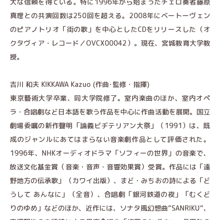
大な信頼を得ている。特に1996年から始まったチェロ奏者藤原
真理との共演回数は250回を超える。2008年にベートーヴェン
のピアノトリオ「街の歌」を中心としたCDをリリースした（オ
クタヴィア・レコード／OVCX00042）。現在、宮城教育大学教
授。
吉川 和夫 KIKKAWA Kazuo (作曲･監修・指揮)
東京藝術大学卒業、同大学院修了。室内楽曲のほか、室内オペ
ラ・合唱劇など日本語を歌う作品を中心に作曲活動を展開。国立
劇場委嘱の新作聲明「論義ビヂテリアン大祭」（1991）は、既
成のジャンルにあてはまらない音楽劇作品として評価された。
1996年、NHKオーディオドラマ「ソフィーの世界」の音楽で、
放送文化基金賞（音楽・音声・音響効果賞）受賞。作品には「遠
野地方の伝承歌」（カワイ出版）、まど・みちおの詩による「ど
うして あんなに」（全音）、合唱劇「銀河鉄道の夜」「むくど
りのゆめ」などのほか、近作には、ソナタ風幻想曲”SANRIKU”、