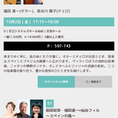
福田 進一(ギター)、長谷川 陽子(チェロ)
10月2日｜金｜ 17:15～18:00
D｜日立システムズホール仙台｜交流ホール
一般 1,500円、U-18 800円｜ 3歳以上入場可
P： 597-743
深まりゆく秋に、弦のぬくもりが響く。 ギターとチェロが出会うとき、音楽
はスペインとブラジルの風景へと広がります。 ヴィラ＝ロボスの詩的な前奏
曲、ニャタリの情熱のソナタ、そしてタヘルとファリャの民謡の息吹。 二つ
の弦楽器が語り合う、豊かな音色のひとときをお届けします。
マイリストに保存
｜残席あり
51
前田妃奈・福田進一×仙台フィル
～スペインの風～