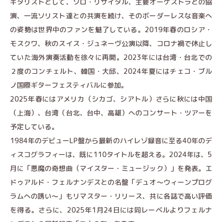
ギタリストとして、ソロ・リサイタル、主要オーケストラとの協
演、一流ソリスト達との共演を続け、そのボーダーレスな音楽へ
の姿勢は世界中のファンを魅了している。2019年春のロシア・
モスクワ、秋のスイス・ジュネーヴ公演以降、コロナ禍で休止し
ていた海外演奏活動を徐々に再開。2023年には台湾・台北での
２度のコンチェルト、韓国・大邱、2024年夏にはチェコ・ブル
ノ国際ギターフェスティバルに参加。
2025年春にはアメリカ（シカゴ、シアトル）さらに秋には中国
（上海）、台湾（台北、台中、高雄）へのコンサート・ツアーを
予定している。
1984年のデビューLP盤から最新のハイレゾ録音に至る40年のデ
ィスコグラフィーは、既に110タイトルを超える。2024年は、5
月に「悪魔の奇想曲（マイスター・ミュージック）」を発表。エ
ドゥアルド・フェルナンデスとの名盤「デュオ～ウィーンプログ
ラムへの誘い～」もリマスター・リリース、共に各誌で高い評価
を得る。さらに、2025年1月24日には同レーベルよりフェルナ