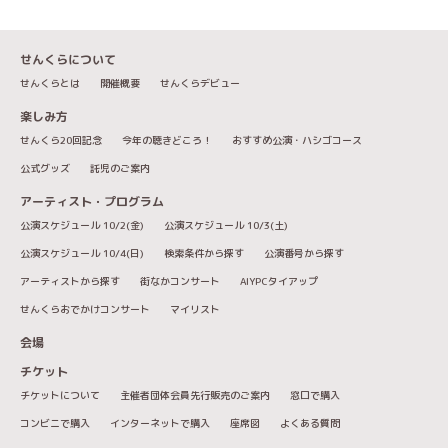
せんくらについて
せんくらとは
開催概要
せんくらデビュー
楽しみ方
せんくら20回記念
今年の聴きどころ！
おすすめ公演・ハシゴコース
公式グッズ
託児のご案内
アーティスト・プログラム
公演スケジュール 10/2(金)
公演スケジュール 10/3(土)
公演スケジュール 10/4(日)
検索条件から探す
公演番号から探す
アーティストから探す
街なかコンサート
AIYPCタイアップ
せんくらおでかけコンサート
マイリスト
会場
チケット
チケットについて
主催者団体会員先行販売のご案内
窓口で購入
コンビニで購入
インターネットで購入
座席図
よくある質問