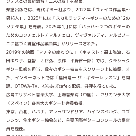
ンデスとの最新録音「二人の友」を発表。
楽譜出版では、現代ギター社より、2022年「ヴァイス作品集～
異邦人」、2023年には「スカルラッティ～ギターのための12の
ソナタ集」を発表。2025年1月には「バッハ〜２つのギターの
ためのコンチェルト / マルチェロ、ヴィヴァルディ、アルビノー
ニに基づく鍵盤作品編曲集」がリリースされた。
2019年の映画「マチネの終わりに」（キャスト：福山雅治、石
田ゆり子、監督：西谷弘、原作：平野啓一郎）では、クラシック
ギター監修を担当、数々のギター名曲をスクリーン上に披露。ま
た、インターネットでは「福田進一 ザ・ギターレッスン」を開
講。OTTAVA-TV、ぶらあぼcafeで配信、好評を得ている。
広島エリザベト音楽大学、上海音楽院（中国）、アリカンテ大学
（スペイン）各音大のギター科客員教授。
東京、台北、ハバナ、アレッサンドリア、ハインスベルグ、コブ
レンツ、全米ギター協会など、主要国際ギターコンクールの審査
員を歴任。