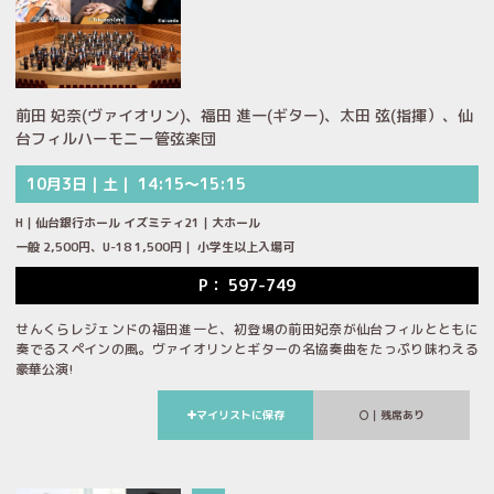
前田 妃奈(ヴァイオリン)、福田 進一(ギター)、太田 弦(指揮）、仙
台フィルハーモニー管弦楽団
10月3日｜土｜ 14:15～15:15
H｜仙台銀行ホール イズミティ21｜大ホール
一般 2,500円、U-18 1,500円｜ 小学生以上入場可
P： 597-749
せんくらレジェンドの福田進一と、初登場の前田妃奈が仙台フィルとともに
奏でるスペインの風。ヴァイオリンとギターの名協奏曲をたっぷり味わえる
豪華公演!
マイリストに保存
｜残席あり