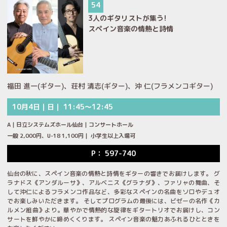
54
3人のギタリストが集う!
スペイン音楽の情熱と詩情
福田 進一(ギター)、荘村 清志(ギター)、沖 仁(フラメンコギター)
10月4日｜日｜ 11:45～12:45
A｜日立システムズホール仙台｜コンサートホール
一般 2,000円、U-18 1,100円｜ 小学生以上入場可
P： 597-740
仙台の秋に、スペイン音楽の情熱と詩情をギターの響きでお届けします。 グ
ラナドス《アンダルーサ》、アルベニス《グラナダ》、ファリャの舞曲、そ
して沖仁によるフラメンコ作品など、多彩なスペインの名曲をソロやデュオ
でお楽しみいただきます。 そしてプログラムの最後には、ビゼーの名作《カ
ルメン組曲》より。華やかで情熱的な旋律をギタートリオでお届けし、コン
サートを鮮やかに締めくくります。 スペイン音楽の魅力あふれるひとときを