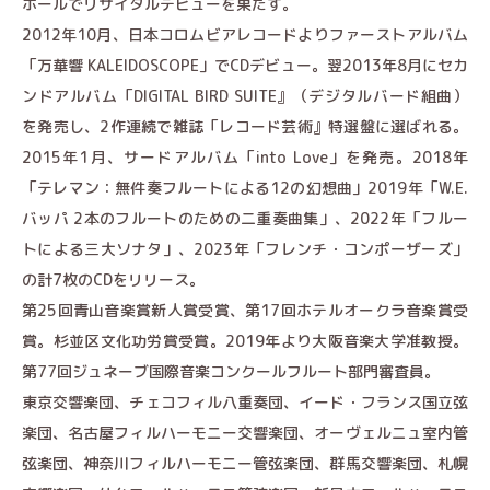
ホールでリサイタルデビューを果たす。
2012年10月、日本コロムビアレコードよりファーストアルバム
「万華響 KALEIDOSCOPE」でCDデビュー。翌2013年8月にセカ
ンドアルバム「DIGITAL BIRD SUITE』（デジタルバード組曲）
を発売し、2作連続で雑誌「レコード芸術』特選盤に選ばれる。
2015年1月、サードアルバム「into Love」を発売。2018年
「テレマン：無件奏フルートによる12の幻想曲」2019年「W.E.
バッパ 2本のフルートのための二重奏曲集」、2022年「フルー
トによる三大ソナタ」、2023年「フレンチ・コンポーザーズ」
の計7枚のCDをリリース。
第25回青山音楽賞新人賞受賞、第17回ホテルオークラ音楽賞受
賞。杉並区文化功労賞受賞。2019年より大阪音楽大学准教授。
第77回ジュネーブ国際音楽コンクールフルート部門審査員。
東京交響楽団、チェコフィル八重奏団、イード・フランス国立弦
楽団、名古屋フィルハーモニー交響楽団、オーヴェルニュ室内管
弦楽団、神奈川フィルハーモニー管弦楽団、群馬交響楽団、札幌