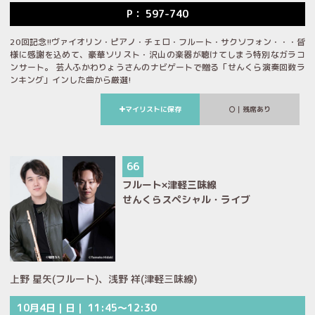
P： 597-740
20回記念!!ヴァイオリン・ピアノ・チェロ・フルート・サクソフォン・・・皆
様に感謝を込めて、豪華ソリスト・沢山の楽器が聴けてしまう特別なガラコ
ンサート。 芸人ふかわりょうさんのナビゲートで贈る「せんくら演奏回数ラ
ンキング」インした曲から厳選!
マイリストに保存
｜残席あり
66
フルート×津軽三味線
せんくらスペシャル・ライブ
上野 星矢(フルート)、浅野 祥(津軽三味線)
10月4日｜日｜ 11:45～12:30