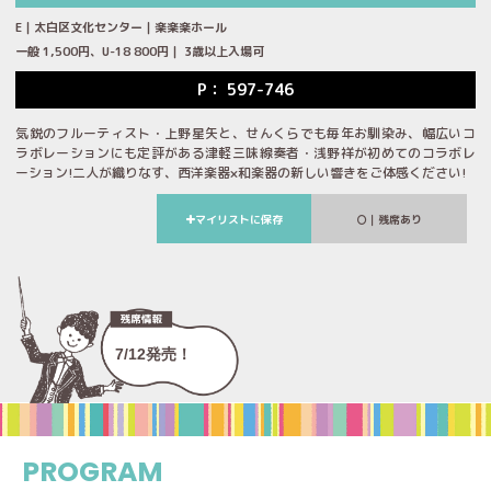
E｜太白区文化センター｜楽楽楽ホール
一般 1,500円、U-18 800円｜ 3歳以上入場可
P： 597-746
気鋭のフルーティスト・上野星矢と、せんくらでも毎年お馴染み、幅広いコ
ラボレーションにも定評がある津軽三味線奏者・浅野祥が初めてのコラボレ
ーション!二人が織りなす、西洋楽器×和楽器の新しい響きをご体感ください!
マイリストに保存
｜残席あり
7/12発売！
PROGRAM