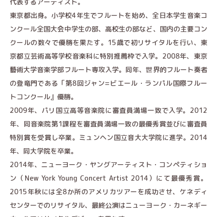
代表するアーティスト。
東京都出身。小学校4年生でフルートを始め、全日本学生音楽コ
ンクール全国大会中学生の部、高校生の部など、国内の主要コン
クールの数々で優勝を果たす。15歳で初リサイタルを行い、東
京都立芸術高等学校音楽科に特別推薦枠で入学。2008年、東京
藝術大学音楽学部フルート専攻入学。同年、世界的フルート奏者
の登竜門である「第8回ジャン=ビエール・ランパル国際フルー
トコンクール』優勝。
2009年、パリ国立高等音楽院に審査員満場一致で入学。2012
年、同音楽院第1課程を審査員満場一致の最優秀賞並びに審査員
特別賞を受賞し卒業。ミュンヘン国立音大大学院に進学。2014
年、同大学院を卒業。
2014年、ニューヨーク・ヤングアーティスト・コンペティショ
ン（New York Young Concert Artist 2014）にて最優秀賞。
2015年秋には全8か所のアメリカツアーを成功させ、ケネディ
センターでのリサイタル、最終公演はニューヨーク・カーネギー