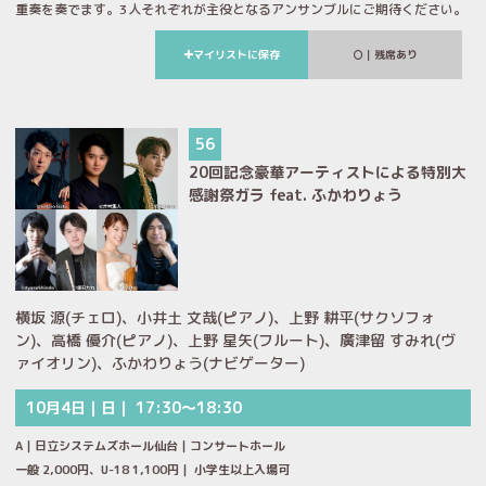
重奏を奏でます。3人それぞれが主役となるアンサンブルにご期待ください。
マイリストに保存
｜残席あり
56
20回記念豪華アーティストによる特別大
感謝祭ガラ feat. ふかわりょう
横坂 源(チェロ)、小井土 文哉(ピアノ)、上野 耕平(サクソフォ
ン)、高橋 優介(ピアノ)、上野 星矢(フルート)、廣津留 すみれ(ヴ
ァイオリン)、ふかわりょう(ナビゲーター)
10月4日｜日｜ 17:30～18:30
A｜日立システムズホール仙台｜コンサートホール
一般 2,000円、U-18 1,100円｜ 小学生以上入場可