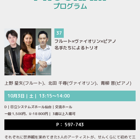
プログラム
37
フルート×ヴァイオリン×ピアノ
名手たちによるトリオ
上野 星矢(フルート)、北田 千尋(ヴァイオリン)、青柳 晋(ピアノ)
10月3日｜土｜ 13:15～14:00
D｜日立システムズホール仙台｜交流ホール
一般 1,500円、U-18 800円｜ 3歳以上入場可
P： 597-743
それぞれに世界観を深めてきた3人のアーティストが、せんくらにて初めて三