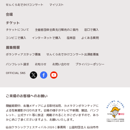
せんくらおでかけコンサート
マイリスト
会場
チケット
チケットについて
主催者団体会員先行販売のご案内
窓口で購入
コンビニで購入
インターネットで購入
座席図
よくある質問
募集情報
ボランティアスタッフ募集
せんくらおでかけコンサート出演者募集
パンフレット請求
お知らせ
お問い合わせ
プライバシーポリシー
OFFICIAL SNS
ご来場のお客様へのお願い
開催期間中、各種メディアによる取材活用、カメラマンボランティアに
よる写真撮影が行われます。会場の様子がテレビや新聞、雑誌、パンフ
レット、公式サイト等に放送・掲載されることがございますので、あら
かじめご了承くださいますよう、お願いいたします。
仙台クラシックフェスティバル 2026｜事務局：公益財団法人 仙台市市