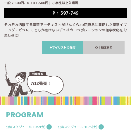
一般 2,500円、U-18 1,500円｜ 小学生以上入場可
P： 597-749
それぞれ活躍する豪華アーティストがせんくら20回記念に集結した豪華イブ
ニング・ガラ!ここでしか聴けないデュオやコラボレーションの化学反応をお
楽しみに!
マイリストに保存
｜残席あり
7/12発売！
PROGRAM
公演スケジュール 10/2(金)
公演スケジュール 10/3(土)