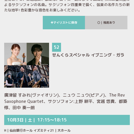
よるサクソフォンの名曲。サクソフォン四重奏で描く、弦楽の名作たちの新
たな地平! 色彩豊かな音色をお楽しみください。
マイリストに保存
｜残席あり
52
せんくらスペシャル イブニング・ガラ
廣津留 すみれ(ヴァイオリン)、ニュウ ニュウ(ピアノ)、The Rev
Saxophone Quartet、サクソフォン:上野 耕平、宮越 悠貴、都築
惇、田中 奏一朗
10月3日｜土｜ 17:15～18:15
H｜仙台銀行ホール イズミティ21｜大ホール