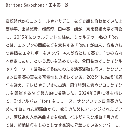
Baritone Saxophone：田中奏一朗
高校時代からコンクールやアカデミーなどで顔を合わせていた上
野耕平、宮越悠貴、都築惇、田中奏一朗が、東京藝術大学で再会
し、2013年にクヮルテットを結成。クヮルテット名の「Rev」
とは、エンジンの回転などを意味する「Rev.」が由来。音楽のも
つ無限なエネルギーをメンバー4人が音として奏で、1つの方向
へ疾走したい、という思いを込めている。全国各地でリサイタル
やアウトリーチ活動など多岐にわたる演奏活動を行い、サクソフ
ォン四重奏の更なる可能性を追求している。2023年に結成10周
年を迎え、テレビやラジオに出演、周年特別公演やソロリサイタ
ルを開催するなど勢力的に活動した。2024年3月に満を持し
て、3rdアルバム「for」をリリース。サクソフォン四重奏のた
めに作曲された超難曲から、彼らのためにアレンジされたピア
ノ、管弦楽の人気楽曲までを収録。ベルガマスク組曲「月の光」
では、超絶技巧をものともせず表現に昇華しているメンバーに、