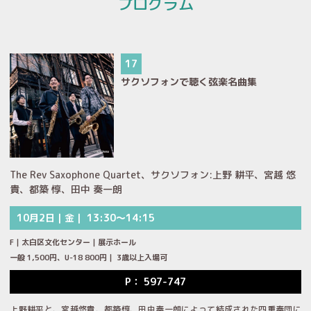
プログラム
17
サクソフォンで聴く弦楽名曲集
The Rev Saxophone Quartet、サクソフォン:上野 耕平、宮越 悠
貴、都築 惇、田中 奏一朗
10月2日｜金｜ 13:30～14:15
F｜太白区文化センター｜展示ホール
一般 1,500円、U-18 800円｜ 3歳以上入場可
P： 597-747
上野耕平と、宮越悠貴、都築惇、田中奏一朗によって結成された四重奏団に