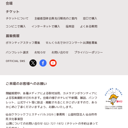
会場
チケット
チケットについて
主催者団体会員先行販売のご案内
窓口で購入
コンビニで購入
インターネットで購入
座席図
よくある質問
募集情報
ボランティアスタッフ募集
せんくらおでかけコンサート出演者募集
パンフレット請求
お知らせ
お問い合わせ
プライバシーポリシー
OFFICIAL SNS
ご来場のお客様へのお願い
開催期間中、各種メディアによる取材活用、カメラマンボランティアに
よる写真撮影が行われます。会場の様子がテレビや新聞、雑誌、パンフ
レット、公式サイト等に放送・掲載されることがございますので、あら
かじめご了承くださいますよう、お願いいたします。
仙台クラシックフェスティバル 2026｜事務局：公益財団法人 仙台市市
民文化事業団
公演についてのお問い合わせ 022-727-1872（チケットの予約は承って