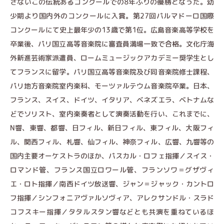
さないこの伝統あるコンクールでの8年ぶりの優勝となった。幼
少期より国内外のコンクールに入賞。第27回パルマドーロ国際
コンクールにて史上最年少の13歳で第1位。広島音楽高等学校を
卒業後、パリ国立高等音楽院に審査員満場一致で合格。文化庁海
外新進芸術家派遣員、ロームミュージックアカデミー奨学生とし
てフランスに留学。パリ国立高等音楽院及び同音楽院修士課程、
パリ地方音楽院室内楽科、モーツァルテウム音楽院卒業。日本、
フランス、スイス、ドイツ、イタリア、ベネズエラ、ベトナムな
どでソリスト、室内楽奏者として演奏活動を行い、これまでに、
N響、東響、都響、日フィル、新日フィル、東フィル、大阪フィ
ル、関西フィル、札響、仙フィル、神奈フィル、広響、九響等の
国内主要オーケストラのほか、パスカル・ロフェ指揮／スイス・
ロマンド管、フランス国立ロワール管、フランソワ＝グザヴィ
エ・ロト指揮／南西ドイツ放送響、ジャン＝ジャック・カントロ
フ指揮／シンフォニアヴァルソヴィア、アレクサンドル・スラド
コフスキー指揮／タタルスタン響などとも共演を重ねているほ