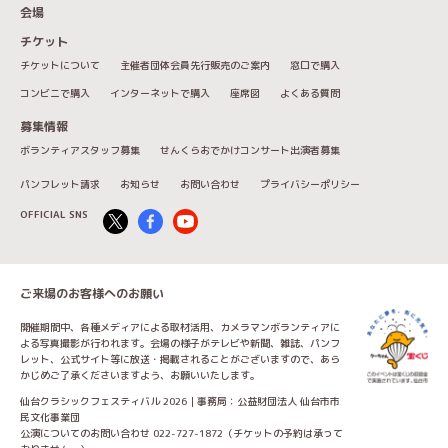
会場
チケット
チケットについて
主催者団体会員先行販売のご案内
窓口で購入
コンビニで購入
インターネットで購入
座席図
よくある質問
募集情報
ボランティアスタッフ募集
せんくらおでかけコンサート出演者募集
パンフレット請求
お知らせ
お問い合わせ
プライバシーポリシー
OFFICIAL SNS
ご来場のお客様へのお願い
開催期間中、各種メディアによる取材活用、カメラマンボランティアに
よる写真撮影が行われます。会場の様子がテレビや新聞、雑誌、パンフ
レット、公式サイト等に放送・掲載されることがございますので、あら
かじめご了承くださいますよう、お願いいたします。
仙台クラシックフェスティバル 2026｜事務局：公益財団法人 仙台市市
民文化事業団
公演についてのお問い合わせ 022-727-1872（チケットの予約は承って