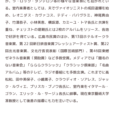
か、ラ・ロック・ダンテロン等の様々な音楽祭にも招かれてい
る。室内楽奏者としては、夫でヴァイオリニストの成田達輝を始
め、レオニダス・カヴァコス、テディ・パパヴラミ、神尾真由
子、竹澤恭子、小林美恵、横坂源、カミーユ・トマ各氏と共演を
重ね、チェリストの堤剛氏とは2枚のアルバムをリリース、各地
で好評を得ている。広島市民賞のほか、第13回ホテルオークラ
音楽賞、第 22 回新日鉄音楽賞フレッシュアーティスト賞、第22
回出光音楽賞、文化庁長官表彰（国際芸術部門）、第46回東燃
ゼネラル音楽賞（奨励賞）など多数受賞。メディアでは「題名の
ない音楽会」「らららクラシック」「クラシック倶楽部」「名曲
アルバム」等のテレビ、ラジオ番組にも多数出演。これまでに高
松和、田中美保子、小嶋素子、クラウディオ・ソアレス、ジャッ
ク・ルヴィエ、プリスカ・ブノワ各氏に、室内楽をイタマール・
ゴラン、エリック・ル・サージュ各氏に師事。現在東京藝術大学
准教授として後進の指導にも力を注いでいる。