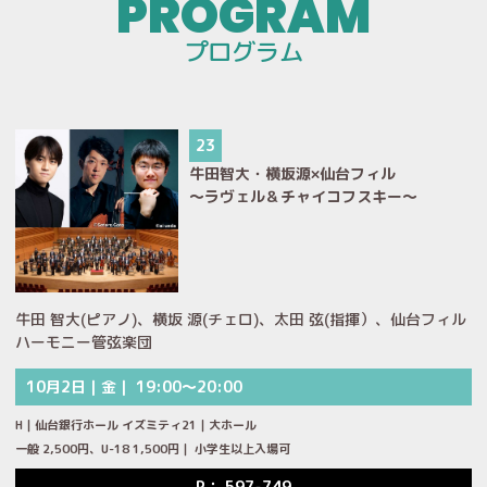
プログラム
23
牛田智大・横坂源×仙台フィル
～ラヴェル＆チャイコフスキー～
牛田 智大(ピアノ)、横坂 源(チェロ)、太田 弦(指揮）、仙台フィル
ハーモニー管弦楽団
10月2日｜金｜ 19:00～20:00
H｜仙台銀行ホール イズミティ21｜大ホール
一般 2,500円、U-18 1,500円｜ 小学生以上入場可
P： 597-749