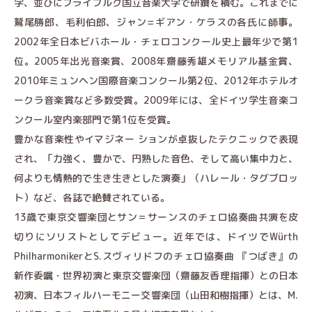
学、並びにフライブルク国立音楽大学で研鑚を積む。これまでに
鷲尾勝郎、毛利伯郎、ジャン=ギアン・ケラスの各氏に師事。
2002年全日本ビバホール・チェロコンクール史上最年少で第1
位。2005年出光音楽賞、2008年齋藤秀雄メモリアル基金賞、
2010年ミュンヘン国際音楽コンクール第2位、2012年ホテルオ
ークラ音楽賞など多数受賞。2009年には、全ドイツ学生音楽コ
ンクール室内楽部門で第1位を受賞。
豊かな音楽性やイマジネー ションが卓抜したテクニックで表現
され、「力強く、豊かで、円熟した音色、そして高い集中力と、
何よりも情熱的で生き生きとした演奏」（ハレール・タグブロッ
ト）など、各誌で絶賛されている。
13歳で東京交響楽団とサン＝サーンスのチェロ協奏曲共演を皮
切りにソリストとしてデビュー。近年では、ドイツでWürth
PhilharmonikerとS.スヴィリドフのチェロ協奏曲 『つばき』の
新作委嘱・世界初演と東京交響楽団（齋藤友香理指揮）との日本
初演、日本フィルハーモニー交響楽団（山田和樹指揮）とは、M.