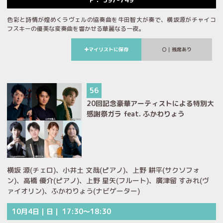
色彩と詩情が煌めくラヴェルの協奏曲を牛田智大が奏で、横坂源がチャイコ
フスキーの優美な変奏曲を響かせる華麗なる一夜。
マイリストに保存
｜残席あり
56
20回記念豪華アーティストによる特別大
感謝祭ガラ feat. ふかわりょう
横坂 源(チェロ)、小井土 文哉(ピアノ)、上野 耕平(サクソフォ
ン)、高橋 優介(ピアノ)、上野 星矢(フルート)、廣津留 すみれ(ヴ
ァイオリン)、ふかわりょう(ナビゲーター)
10月4日｜日｜ 17:30～18:30