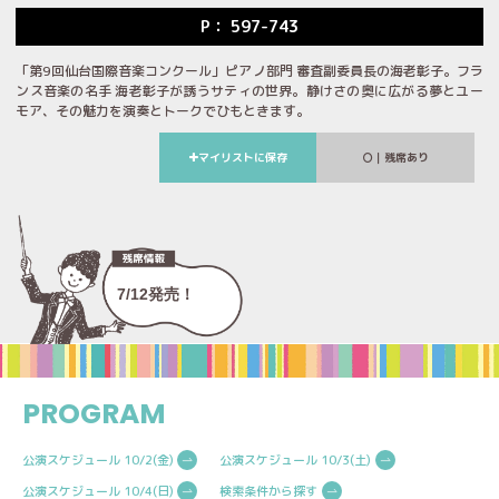
P： 597-743
「第9回仙台国際音楽コンクール」ピアノ部門 審査副委員長の海老彰子。フラ
ンス音楽の名手 海老彰子が誘うサティの世界。静けさの奥に広がる夢とユー
モア、その魅力を演奏とトークでひもときます。
マイリストに保存
｜残席あり
7/12発売！
PROGRAM
公演スケジュール 10/2(金)
公演スケジュール 10/3(土)
公演スケジュール 10/4(日)
検索条件から探す