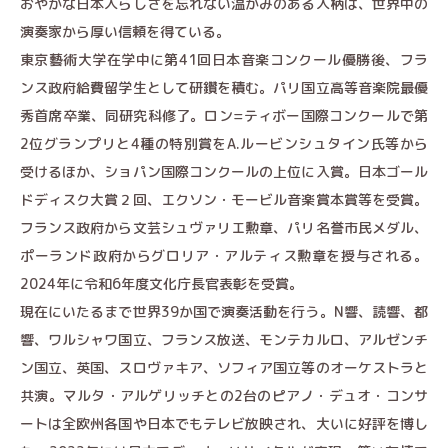
おやかな日本人らしさを忘れない温かみのある人柄は、世界中の
演奏家から厚い信頼を得ている。
東京藝術大学在学中に第41回日本音楽コンクール優勝後、フラ
ンス政府給費留学生として研鑽を積む。パリ国立高等音楽院最優
秀首席卒業、同研究科修了。ロン=ティボー国際コンクールで第
2位グランプリと4種の特別賞をA.ルービンシュタイン氏等から
受けるほか、ショパン国際コンクールの上位に入賞。日本ゴール
ドディスク大賞２回、エクソン・モービル音楽賞本賞等を受賞。
フランス政府から文芸シュヴァリエ勲章、パリ名誉市民メダル、
ポーランド政府からグロリア・アルティス勲章を授与される。
2024年に令和6年度文化庁長官表彰を受賞。
現在にいたるまで世界39か国で演奏活動を行う。N響、読響、都
響、ワルシャワ国立、フランス放送、モンテカルロ、アルゼンチ
ン国立、英国、スロヴァキア、ソフィア国立等のオーケストラと
共演。マルタ・アルゲリッチとの2台のピアノ・デュオ・コンサ
ートは全欧州各国や日本でもテレビ放映され、大いに好評を博し