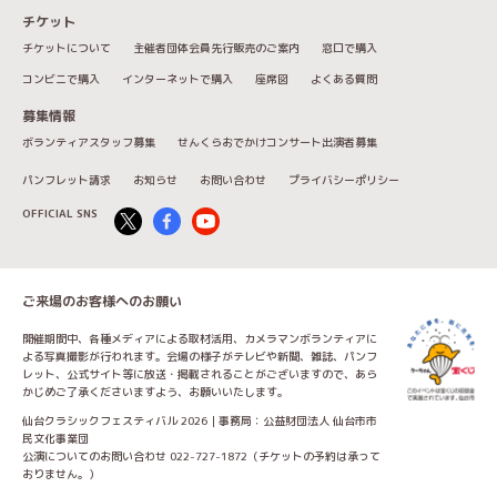
チケット
チケットについて
主催者団体会員先行販売のご案内
窓口で購入
コンビニで購入
インターネットで購入
座席図
よくある質問
募集情報
ボランティアスタッフ募集
せんくらおでかけコンサート出演者募集
パンフレット請求
お知らせ
お問い合わせ
プライバシーポリシー
OFFICIAL SNS
ご来場のお客様へのお願い
開催期間中、各種メディアによる取材活用、カメラマンボランティアに
よる写真撮影が行われます。会場の様子がテレビや新聞、雑誌、パンフ
レット、公式サイト等に放送・掲載されることがございますので、あら
かじめご了承くださいますよう、お願いいたします。
仙台クラシックフェスティバル 2026｜事務局：公益財団法人 仙台市市
民文化事業団
公演についてのお問い合わせ 022-727-1872（チケットの予約は承って
おりません。）