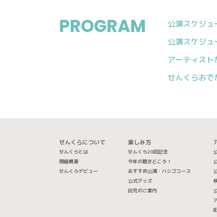
PROGRAM
公演スケジュール
公演スケジュール
アーティスト
せんくらおで
せんくらについて
楽しみ方
せんくらとは
せんくら20回記念
公
開催概要
今年の聴きどころ！
公
せんくらデビュー
おすすめ公演・ハシゴコース
公
公式グッズ
託児のご案内