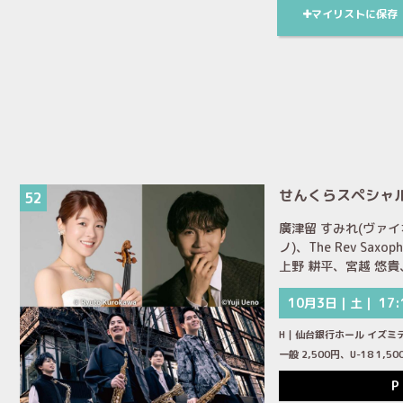
マイリストに保存
せんくらスペシャ
52
廣津留 すみれ(ヴァイ
ノ)、The Rev Saxo
上野 耕平、宮越 悠貴
10月3日｜土｜ 17:
H｜仙台銀行ホール イズミ
一般 2,500円、U-18 1
P