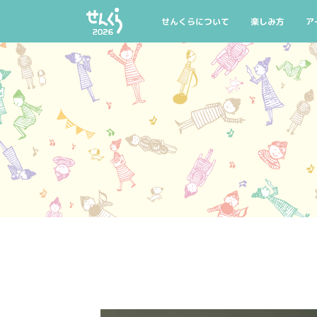
AIYPCタイアップ
公式グッズ
マイリスト
託児のご案内
せんくらについて
楽しみ方
ア
せんくらとは
せんくら20回記
公
開催概要
今年の聴きどこ
公
せんくらデビュー
おすすめ公演・
公
公式グッズ
託児のご案内