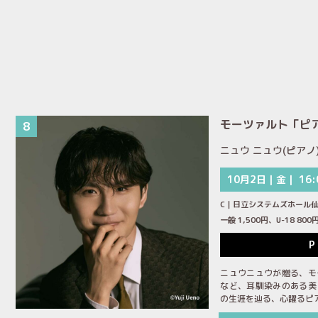
モーツァルト「ピ
8
ニュウ ニュウ(ピアノ
10月2日｜金｜ 16:
C｜日立システムズホール
一般 1,500円、U-18 8
P
ニュウニュウが贈る、モ
など、耳馴染みのある美
の生涯を辿る、心躍るピ