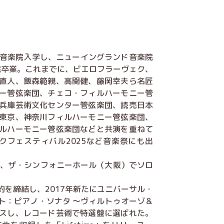
海音楽院入学し、ニューイングランド音楽院
院卒業。これまでに、ビエロフラーヴェク、
直人、飯森範親、高関健、藤岡幸夫ら名匠
ー管弦楽団、チェコ・フィルハーモニー管
兵庫芸術文化センター管弦楽団、読売日本
東京、神奈川フィルハーモニー管弦楽団、
ルハーモニー管弦楽団などと共演を重ねて
ラシックフェスティバル2025など音楽祭にも出
）、ザ・シンフォニーホール（大阪）でソロ
約を締結し、2017年新たにユニバーサル・
ト：ピアノ・ソナタ ～ヴィルトゥオーゾ＆
スし、レコード芸術で特選盤に選ばれた。