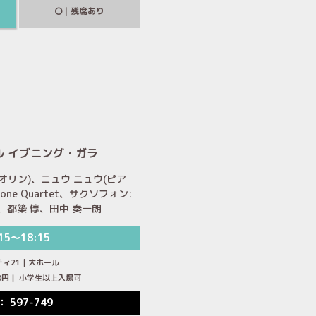
｜残席あり
ル イブニング・ガラ
オリン)、ニュウ ニュウ(ピア
phone Quartet、サクソフォン:
、都築 惇、田中 奏一朗
15～18:15
ティ21｜大ホール
,500円｜ 小学生以上入場可
： 597-749