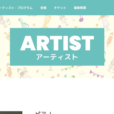
よくある質問
ーティスト・プログラム
会場
チケット
募集情報
念
演スケジュール 10/2(金)
検索条件から探す
チケットについて
ボランティアスタッフ募集
街なかコンサート
窓口
ろ！
演スケジュール 10/3(土)
公演番号から探す
主催者団体会員先行販売のご案内
せんくらおでかけコンサート
AIYPCタイアップ
コン
ハシゴコース
演スケジュール 10/4(日)
アーティストから探す
せんくらおでかけコンサ
イン
マイリスト
アーティスト
ピアノ