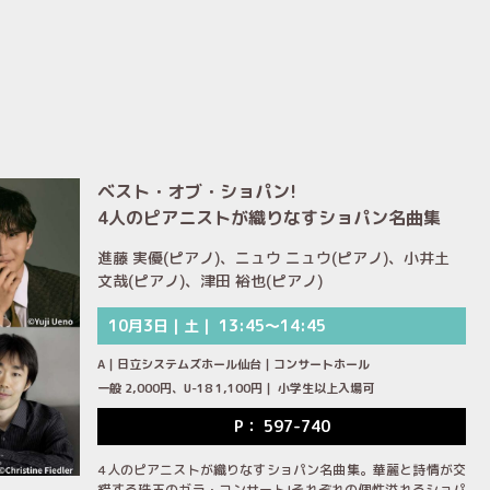
ベスト・オブ・ショパン!
4人のピアニストが織りなすショパン名曲集
進藤 実優(ピアノ)、ニュウ ニュウ(ピアノ)、小井土
文哉(ピアノ)、津田 裕也(ピアノ)
10月3日｜土｜ 13:45～14:45
A｜日立システムズホール仙台｜コンサートホール
一般 2,000円、U-18 1,100円｜ 小学生以上入場可
P： 597-740
4人のピアニストが織りなすショパン名曲集。華麗と詩情が交
錯する珠玉のガラ・コンサート!それぞれの個性溢れるショパ