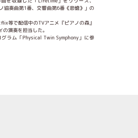
を収録した「Lifetime」をリリース、
アノ協奏曲第1番、交響曲第6番《悲愴》」の
tflix等で配信中のTVアニメ『ピアノの森』
イの演奏を担当した。
Physical Twin Symphony」に参