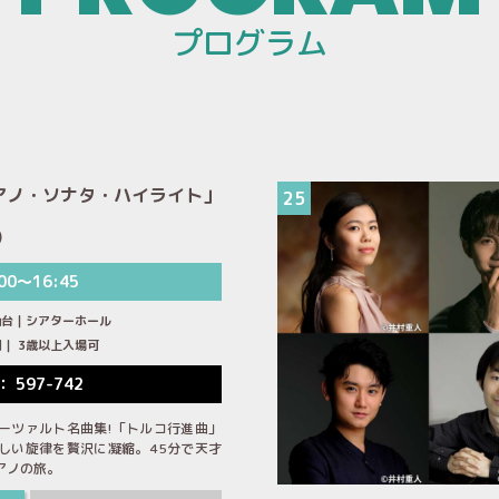
プログラム
アノ・ソナタ・ハイライト」
25
)
00～16:45
仙台｜シアターホール
00円｜ 3歳以上入場可
： 597-742
ーツァルト名曲集!「トルコ行進曲」
しい旋律を贅沢に凝縮。45分で天才
アノの旅。