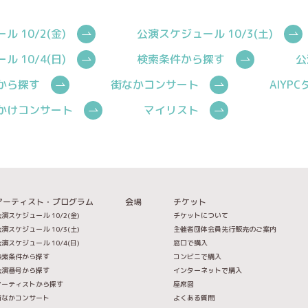
 10/2(金)
公演スケジュール 10/3(土)
 10/4(日)
検索条件から探す
公
から探す
街なかコンサート
AIYP
かけコンサート
マイリスト
アーティスト・プログラム
会場
チケット
演スケジュール 10/2(金)
チケットについて
演スケジュール 10/3(土)
主催者団体会員先行販売のご案内
演スケジュール 10/4(日)
窓口で購入
検索条件から探す
コンビニで購入
公演番号から探す
インターネットで購入
アーティストから探す
座席図
街なかコンサート
よくある質問