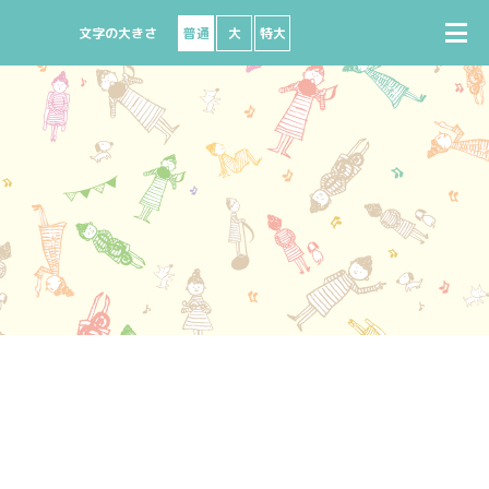
普通
大
特大
で購入
座席図
出演者募集
ビニで購入
よくある質問
ート
ターネットで購入