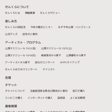
せんくらについて
せんくらとは
開催概要
せんくらデビュー
楽しみ方
せんくら20回記念
今年の聴きどころ！
おすすめ公演・ハシゴコース
公式グッズ
託児のご案内
アーティスト・プログラム
公演スケジュール 10/2(金)
公演スケジュール 10/3(土)
公演スケジュール 10/4(日)
検索条件から探す
公演番号から探す
アーティストから探す
街なかコンサート
AIYPCタイアップ
せんくらおでかけコンサート
マイリスト
会場
チケット
チケットについて
主催者団体会員先行販売のご案内
窓口で購入
コンビニで購入
インターネットで購入
座席図
よくある質問
募集情報
ボランティアスタッフ募集
せんくらおでかけコンサート出演者募集