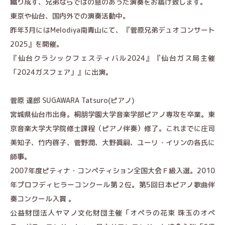
織り成す、兄弟ならではの息のあった演奏をお届け致します。
東京や仙台、国内外での演奏活動中。
昨年3月にはMelodiya南青山にて、『菅原兄弟デュオコンサート
2025』を開催。
『仙台クラシックフェスティバル2024』『仙台ガス局主催
「2024ガスフェア」』に出演。
菅原 達郎 SUGAWARA Tatsuro(ピアノ)
宮城県仙台市出身。桐朋学園大学音楽学部ピアノ専攻を卒業。東
京音楽大学大学院修士課程（ピアノ伴奏）修了。これまでに庄司
美知子、竹内啓子、菅野潤、大野眞嗣、ユーリ・イリンの各氏に
師事。
2007年度ピティナ・コンペティション全国大会Ｆ級入選。2010
年プロフディヒラーコンクール第２位。第5回日本ピアノ歌曲伴
奏コンクール入賞 。
公益財団法人ヤマノ文化財団主催「オペラの花束 珠玉のオペ