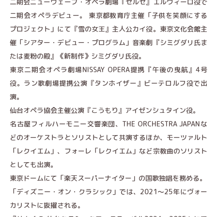
二期会ニューウェーブ・オペラ劇場『セルセ』エルヴィーロ役で
二期会オペラデビュー。 東京都教育庁主催「子供を笑顔にする
プロジェクト」にて『雪の女王』主人公カイ役。東京文化会館主
催「シアター・デビュー・プログラム」音楽劇『シミグダリ氏ま
たは麦粉の殿』《新制作》シミグダリ氏役。
東京二期会オペラ劇場NISSAY OPERA提携『午後の曳航』4号
役。ラン歌劇場提携公演『タンホイザー』ビーテロルフ役で出
演。
仙台オペラ協会主催公演『こうもり』アイゼンシュタイン役。
名古屋フィルハーモニー交響楽団、THE ORCHESTRA JAPANな
どのオーケストラとソリストとして共演するほか、モーツァルト
「レクイエム」、フォーレ「レクイエム」など宗教曲のソリスト
としても出演。
東京ドームにて「楽天スーパーナイター」の国歌独唱を務める。
「ディズニー・オン・クラシック」では、2021〜25年にヴォー
カリストに抜擢される。