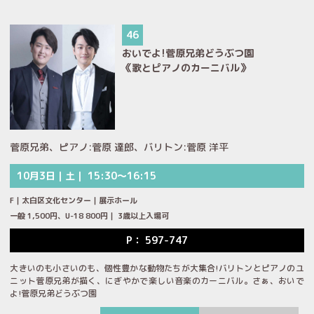
46
おいでよ!菅原兄弟どうぶつ園
《歌とピアノのカーニバル》
菅原兄弟、ピアノ:菅原 達郎、バリトン:菅原 洋平
10月3日｜土｜ 15:30～16:15
F｜太白区文化センター｜展示ホール
一般 1,500円、U-18 800円｜ 3歳以上入場可
P： 597-747
大きいのも小さいのも、個性豊かな動物たちが大集合!バリトンとピアノのユ
ニット菅原兄弟が描く、にぎやかで楽しい音楽のカーニバル。さぁ、おいで
よ!菅原兄弟どうぶつ園