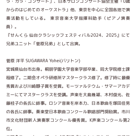
ラ・ガラ・コンサート」、日本サロンコンサート協会主催「0歳
からのはじめてのオーケストラ」他、東京を中心に全国各地で演
奏活動をしている。 東京音楽大学指揮科助手（ピアノ演奏
員）。
『せんくら 仙台クラシックフェスティバル2024、2025』にて
兄弟ユニット「菅原兄弟」として出演。
菅原 洋平 SUGAWARA Yohei(バリトン)
宮城県仙台市出身。桐朋学園大学音楽学部卒業、同大学院修士課
程修了。二期会オペラ研修所マスタークラス修了。修了時に最優
秀賞および川崎靜子賞を受賞。モーツァルテウム・サマーアカデ
ミーにてマスタークラスを受講。声楽を大島幾雄、木村俊光、佐
藤桂子の各氏に師事。ロシア音楽を岸本力、日本歌曲を塚田佳男
の各氏に師事。奏楽堂日本歌曲コンクール歌唱部門奨励賞。市川
市文化財団新人演奏家コンクール優秀賞。K声楽コンクール第2
位。