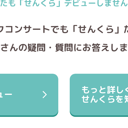
クコンサートでも
「せんくら」
さんの疑問・質問にお答えしま
もっと詳し
ュー
せんくらを