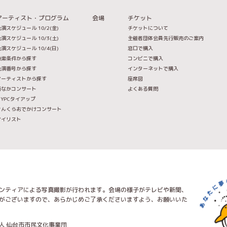
アーティスト・プログラム
会場
チケット
演スケジュール 10/2(金)
チケットについて
演スケジュール 10/3(土)
主催者団体会員先行販売のご案内
演スケジュール 10/4(日)
窓口で購入
検索条件から探す
コンビニで購入
公演番号から探す
インターネットで購入
アーティストから探す
座席図
街なかコンサート
よくある質問
IYPCタイアップ
せんくらおでかけコンサート
マイリスト
ンティアによる写真撮影が行われます。会場の様子がテレビや新聞、
がございますので、あらかじめご了承くださいますよう、お願いいた
人 仙台市市民文化事業団