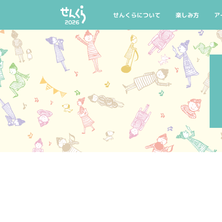
AIYPCタイアップ
公式グッズ
マイリスト
託児のご案内
せんくらについて
楽しみ方
ア
せんくらとは
せんくら20回記
公
開催概要
今年の聴きどこ
公
せんくらデビュー
おすすめ公演・
公
公式グッズ
託児のご案内