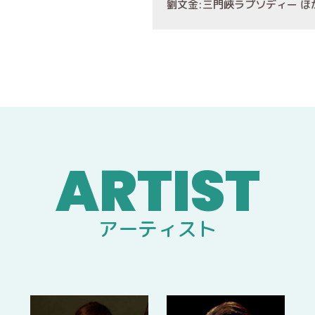
劉文金:三門峽ラプソディー ほ
アーティスト