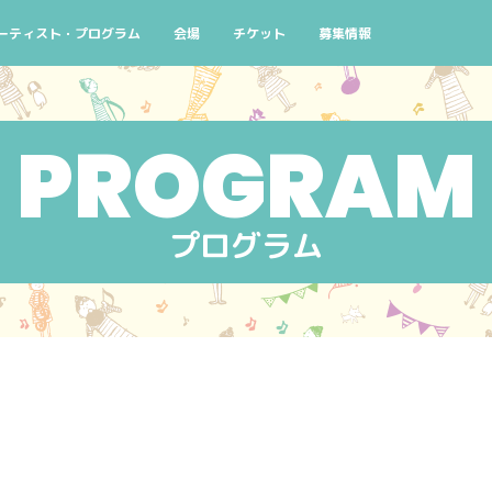
よくある質問
ーティスト・プログラム
会場
チケット
募集情報
念
演スケジュール 10/2(金)
検索条件から探す
チケットについて
ボランティアスタッフ募集
街なかコンサート
窓口
ろ！
演スケジュール 10/3(土)
公演番号から探す
主催者団体会員先行販売のご案内
せんくらおでかけコンサート
AIYPCタイアップ
コン
ハシゴコース
演スケジュール 10/4(日)
アーティストから探す
せんくらおでかけコンサ
イン
マイリスト
プログラム