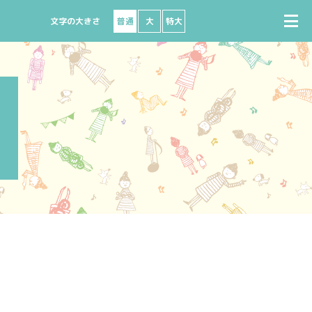
普通
大
特大
で購入
座席図
出演者募集
ビニで購入
よくある質問
ート
ターネットで購入