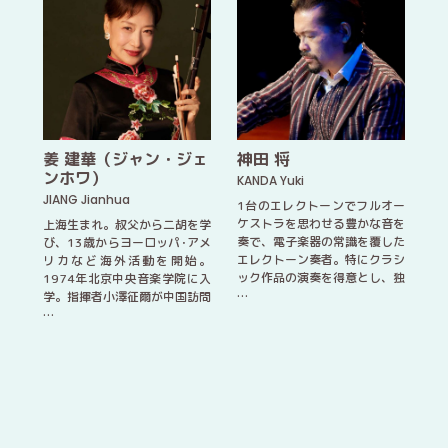
姜 建華（ジャン・ジェ
神田 将
ンホワ）
KANDA Yuki
JIANG Jianhua
1台のエレクトーンでフルオー
ケストラを思わせる豊かな音を
上海生まれ。叔父から二胡を学
奏で、電子楽器の常識を覆した
び、13歳からヨーロッパ･アメ
エレクトーン奏者。特にクラシ
リカなど海外活動を開始。
ック作品の演奏を得意とし、独
1974年北京中央音楽学院に入
…
学。指揮者小澤征爾が中国訪問
…