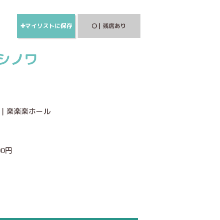
マイリストに保存
｜残席あり
シノワ
ー｜楽楽楽ホール
00円