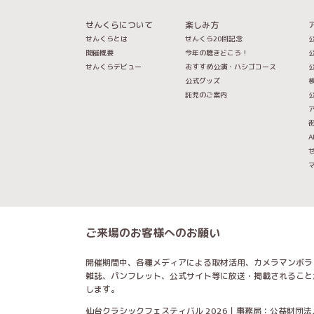
せんくらについて
楽しみ方
せんくらとは
せんくら20回記念
公
開催概要
今年の聴きどころ！
公
せんくらデビュー
おすすめ公演・ハシゴコース
公
公式グッズ
託児のご案内
A
ご来場のお客様へのお願い
開催期間中、各種メディアによる取材活用、カメラマンボラ
雑誌、パンフレット、公式サイト等に放送・掲載されること
します。
仙台クラシックフェスティバル 2026｜事務局：公益財団法