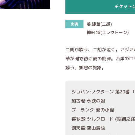
チケット
姜 建華(二胡)
出演
神田 将(エレクトーン)
二胡が歌う、二胡が泣く。アジア
華が魂で紡ぐ愛の旋律。西洋のロ
誘う、郷愁の旅路。
ショパン:ノクターン 第20番 
加古隆:永訣の朝
プーランク:愛の小径
喜多郎:シルクロード (絲綢之路
劉天華:空山烏語