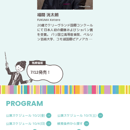
福間 洸太朗
FUKUMA Kotaro
20歳でクリーヴランド国際コンクール
にて日本人初の優勝およびショパン賞
を受賞。 パリ国立高等音楽院、ベルリ
ン芸術大学、コモ湖国際ピアノアカ …
7/12発売！
PROGRAM
公演スケジュール 10/2(金)
公演スケジュール 10/3(土)
公演スケジュール 10/4(日)
検索条件から探す