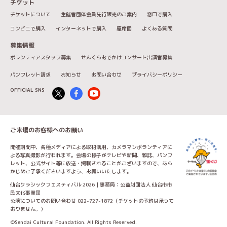
チケット
チケットについて
主催者団体会員先行販売のご案内
窓口で購入
コンビニで購入
インターネットで購入
座席図
よくある質問
募集情報
ボランティアスタッフ募集
せんくらおでかけコンサート出演者募集
パンフレット請求
お知らせ
お問い合わせ
プライバシーポリシー
OFFICIAL SNS
ご来場のお客様へのお願い
開催期間中、各種メディアによる取材活用、カメラマンボランティアに
よる写真撮影が行われます。会場の様子がテレビや新聞、雑誌、パンフ
レット、公式サイト等に放送・掲載されることがございますので、あら
かじめご了承くださいますよう、お願いいたします。
仙台クラシックフェスティバル 2026｜事務局：公益財団法人 仙台市市
民文化事業団
公演についてのお問い合わせ 022-727-1872（チケットの予約は承って
おりません。）
©Sendai Cultural Foundation. All Rights Reserved.