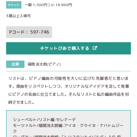
一般 1,500円｜U-18 800円
3歳以上入場可
Pコード： 597-746
チケットぴあで購入する
出演
福間 洸太朗(ピアノ)
リストは、ピアノ編曲の可能性を大いに広げた先駆者だと思いま
す。原曲をリスペクトしつつ、オリジナルなアイデアを足して見事
にピアノの名曲に仕立てました。そんなリストと私の編曲作品を対
峙させました。
シューベルト/リスト編:セレナーデ
モーツァルト/福間洸太朗編:アイネ・クライネ・ナハトムジー
ク