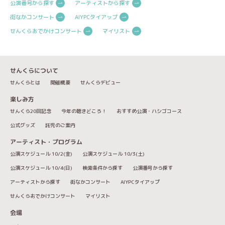
公演番号から探す
アーティストから探す
街なかコンサート
AIYPCタイアップ
せんくらおでかけコンサート
マイリスト
せんくらについて
せんくらとは
開催概要
せんくらデビュー
楽しみ方
せんくら20回記念
今年の聴きどころ！
おすすめ公演・ハシゴコース
公式グッズ
託児のご案内
アーティスト・プログラム
公演スケジュール 10/2(金)
公演スケジュール 10/3(土)
公演スケジュール 10/4(日)
検索条件から探す
公演番号から探す
アーティストから探す
街なかコンサート
AIYPCタイアップ
せんくらおでかけコンサート
マイリスト
会場