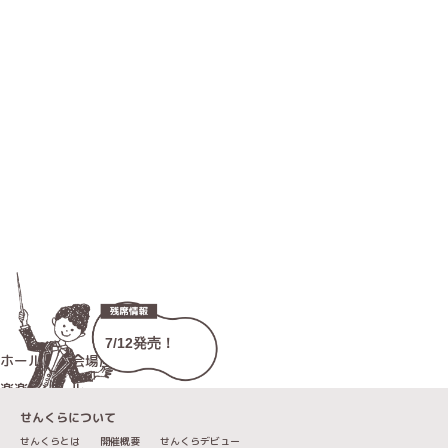
7/12発売！
ホール名 / 会場座席図
楽楽楽ホール
座席数：544席
せんくらについて
せんくらとは
開催概要
せんくらデビュー
展示ホール（地下1階）