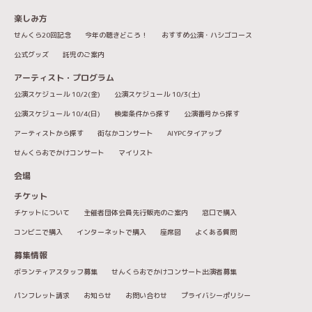
座席数：120席
楽しみ方
せんくら20回記念
今年の聴きどころ！
おすすめ公演・ハシゴコース
公式グッズ
託児のご案内
アーティスト・プログラム
公演スケジュール 10/2(金)
公演スケジュール 10/3(土)
公演スケジュール 10/4(日)
検索条件から探す
公演番号から探す
アーティストから探す
街なかコンサート
AIYPCタイアップ
せんくらおでかけコンサート
マイリスト
会場
チケット
チケットについて
主催者団体会員先行販売のご案内
窓口で購入
コンビニで購入
インターネットで購入
座席図
よくある質問
募集情報
ボランティアスタッフ募集
せんくらおでかけコンサート出演者募集
パンフレット請求
お知らせ
お問い合わせ
プライバシーポリシー