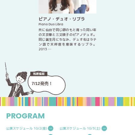
ピアノ・デュオ・リブラ
Piano Duo Libra
共に仙台で同じ師のもと育った同い年
の文京華と三又瑛子のピアノデュオ。
同じ誕生月にちなみ、デュオ名はラテ
ン語で天秤座を意味するリブラ。
2013 …
7/12発売！
PROGRAM
公演スケジュール 10/2(金)
公演スケジュール 10/3(土)