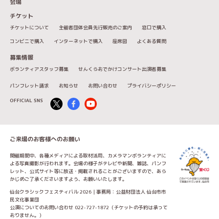
会場
チケット
チケットについて
主催者団体会員先行販売のご案内
窓口で購入
コンビニで購入
インターネットで購入
座席図
よくある質問
募集情報
ボランティアスタッフ募集
せんくらおでかけコンサート出演者募集
パンフレット請求
お知らせ
お問い合わせ
プライバシーポリシー
OFFICIAL SNS
ご来場のお客様へのお願い
開催期間中、各種メディアによる取材活用、カメラマンボランティアに
よる写真撮影が行われます。会場の様子がテレビや新聞、雑誌、パンフ
レット、公式サイト等に放送・掲載されることがございますので、あら
かじめご了承くださいますよう、お願いいたします。
仙台クラシックフェスティバル 2026｜事務局：公益財団法人 仙台市市
民文化事業団
公演についてのお問い合わせ 022-727-1872（チケットの予約は承って
おりません。）