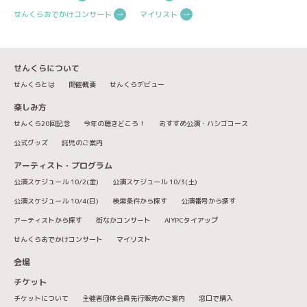
せんくらおでかけコンサート
マイリスト
せんくらについて
せんくらとは
開催概要
せんくらデビュー
楽しみ方
せんくら20回記念
今年の聴きどころ！
おすすめ公演・ハシゴコース
公式グッズ
託児のご案内
アーティスト・プログラム
公演スケジュール 10/2(金)
公演スケジュール 10/3(土)
公演スケジュール 10/4(日)
検索条件から探す
公演番号から探す
アーティストから探す
街なかコンサート
AIYPCタイアップ
せんくらおでかけコンサート
マイリスト
会場
チケット
チケットについて
主催者団体会員先行販売のご案内
窓口で購入