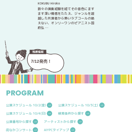
KOKUBU Hiroko
数々の演奏経験を経てその音色にます
ます深い情感をたたえ、ジャンルを超
越した共演者から熱いラブコールの絶
えない、オンリーワンのピアニスト国
府弘 …
7/12発売！
PROGRAM
公演スケジュール 10/2(金)
公演スケジュール 10/3(土)
公演スケジュール 10/4(日)
検索条件から探す
公演番号から探す
アーティストから探す
街なかコンサート
AIYPCタイアップ