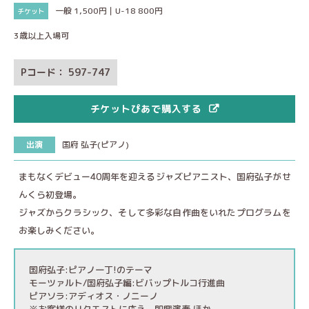
一般 1,500円｜U-18 800円
3歳以上入場可
Pコード： 597-747
チケットぴあで購入する
出演
国府 弘子(ピアノ)
まもなくデビュー40周年を迎えるジャズピアニスト、国府弘子がせ
んくら初登場。
ジャズからクラシック、そして多彩な自作曲をいれたプログラムを
お楽しみください。
国府弘子:ピアノ一丁!のテーマ
モーツァルト/国府弘子編:ビバップトルコ行進曲
ピアソラ:アディオス・ノニーノ