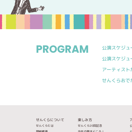
PROGRAM
公演スケジュール
公演スケジュール
アーティスト
せんくらおで
せんくらについて
楽しみ方
せんくらとは
せんくら20回記念
公
開催概要
今年の聴きどころ！
公