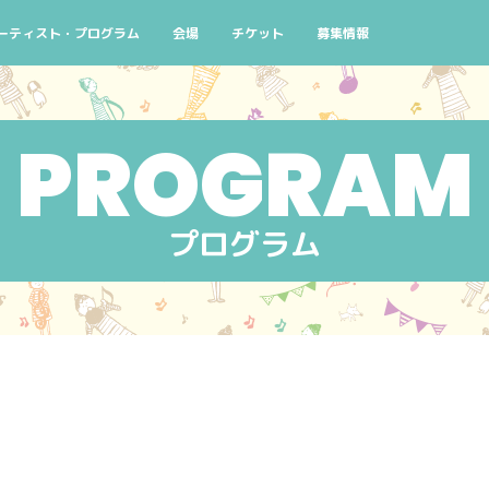
よくある質問
ーティスト・プログラム
会場
チケット
募集情報
念
演スケジュール 10/2(金)
検索条件から探す
チケットについて
ボランティアスタッフ募集
街なかコンサート
窓口
ろ！
演スケジュール 10/3(土)
公演番号から探す
主催者団体会員先行販売のご案内
せんくらおでかけコンサート
AIYPCタイアップ
コン
ハシゴコース
演スケジュール 10/4(日)
アーティストから探す
せんくらおでかけコンサ
イン
マイリスト
プログラム