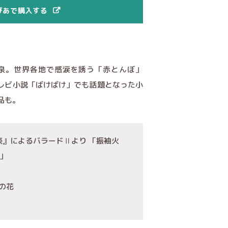
ぴあで購入する
野泉。世界各地で感涙を誘う「赤とんぼ」
テレビ小説「ばけばけ」でも話題となった小
品も。
談』によるバラードⅡより 「振袖火
」
の花