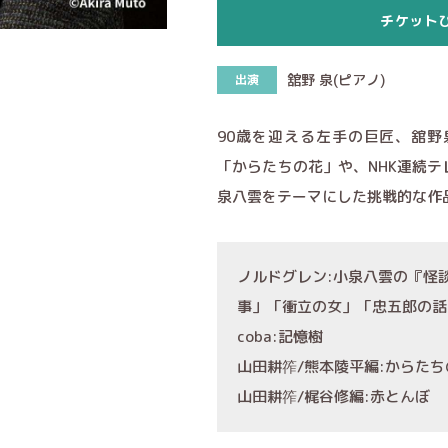
チケット
舘野 泉(ピアノ)
出演
90歳を迎える左手の巨匠、舘
「からたちの花」や、NHK連続
泉八雲をテーマにした挑戦的な作
ノルドグレン:小泉八雲の『怪
事」「衝立の女」「忠五郎の話
coba:記憶樹
山田耕筰/熊本陵平編:からたち
山田耕筰/梶谷修編:赤とんぼ