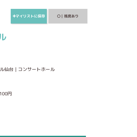
マイリストに保存
｜残席あり
ル
ール仙台｜コンサートホール
,100円