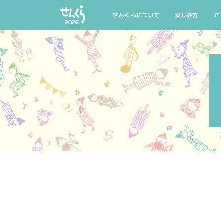
AIYPCタイアップ
公式グッズ
マイリスト
託児のご案内
せんくらについて
楽しみ方
ア
せんくらとは
せんくら20回記
公
開催概要
今年の聴きどこ
公
せんくらデビュー
おすすめ公演・
公
公式グッズ
託児のご案内