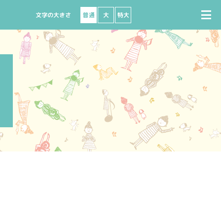
普通
大
特大
で購入
座席図
出演者募集
ビニで購入
よくある質問
ート
ターネットで購入