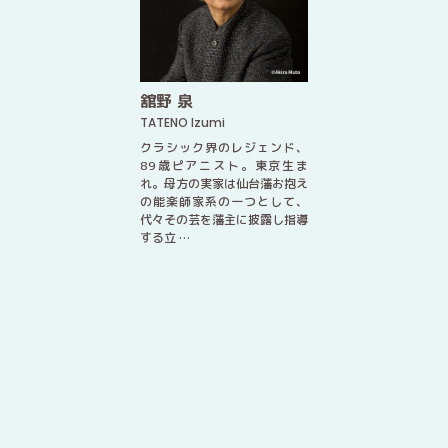
舘野 泉
TATENO Izumi
クラシック界のレジェンド、
89歳ピアニスト。東京生ま
れ。母方の実家は仙台藩お抱え
の能楽師家系の一つとして、
代々その芸を藩主に披露し指導
する立 …