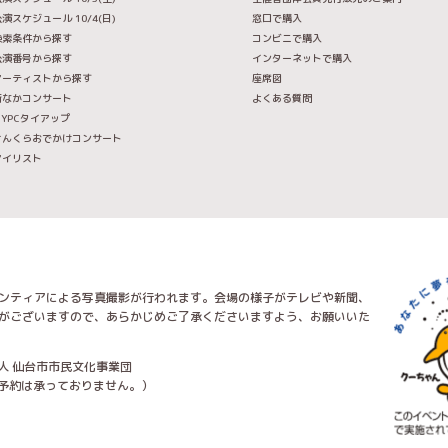
演スケジュール 10/4(日)
窓口で購入
検索条件から探す
コンビニで購入
公演番号から探す
インターネットで購入
アーティストから探す
座席図
街なかコンサート
よくある質問
IYPCタイアップ
せんくらおでかけコンサート
マイリスト
ンティアによる写真撮影が行われます。会場の様子がテレビや新聞、
がございますので、あらかじめご了承くださいますよう、お願いいた
人 仙台市市民文化事業団
トの予約は承っておりません。）