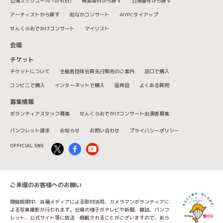
公演スケジュール 10/4(日)
検索条件から探す
公演番号から探す
アーティストから探す
街なかコンサート
AIYPCタイアップ
せんくらおでかけコンサート
マイリスト
会場
チケット
チケットについて
主催者団体会員先行販売のご案内
窓口で購入
コンビニで購入
インターネットで購入
座席図
よくある質問
募集情報
ボランティアスタッフ募集
せんくらおでかけコンサート出演者募集
パンフレット請求
お知らせ
お問い合わせ
プライバシーポリシー
OFFICIAL SNS
ご来場のお客様へのお願い
開催期間中、各種メディアによる取材活用、カメラマンボランティアに
よる写真撮影が行われます。会場の様子がテレビや新聞、雑誌、パンフ
レット、公式サイト等に放送・掲載されることがございますので、あら