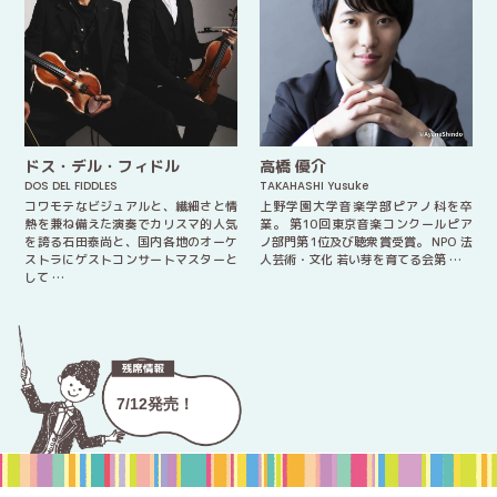
ドス・デル・フィドル
高橋 優介
DOS DEL FIDDLES
TAKAHASHI Yusuke
コワモテなビジュアルと、繊細さと情
上野学園大学音楽学部ピアノ科を卒
熱を兼ね備えた演奏でカリスマ的人気
業。 第10回東京音楽コンクールピア
を誇る石田泰尚と、国内各地のオーケ
ノ部門第1位及び聴衆賞受賞。 NPO 法
ストラにゲストコンサートマスターと
人芸術・文化 若い芽を育てる会第 …
して …
7/12発売！