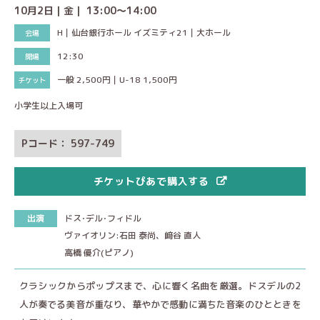
10月2日｜金｜ 13:00～14:00
H｜仙台銀行ホール イズミティ21｜大ホール
12:30
一般 2,500円｜U-18 1,500円
小学生以上入場可
Pコード： 597-749
チケットぴあで購入する
出演
ドス･デル･フィドル
ヴァイオリン:石田 泰尚、﨑谷 直人
高橋 優介(ピアノ)
クラシックからポップスまで、心に響く名曲を厳選。ドスデルの2
人が奏でる美音が重なり、華やかで感動に満ちた音楽のひとときを