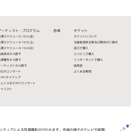
アーティスト・プログラム
会場
チケット
演スケジュール 10/2(金)
チケットについて
演スケジュール 10/3(土)
主催者団体会員先行販売のご案内
演スケジュール 10/4(日)
窓口で購入
検索条件から探す
コンビニで購入
公演番号から探す
インターネットで購入
アーティストから探す
座席図
街なかコンサート
よくある質問
IYPCタイアップ
せんくらおでかけコンサート
マイリスト
ンティアによる写真撮影が行われます。会場の様子がテレビや新聞、