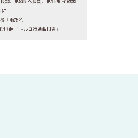
長調、第8番 ヘ長調、第13番 イ短調
めに
5番「雨だれ」
第11番 「トルコ行進曲付き」