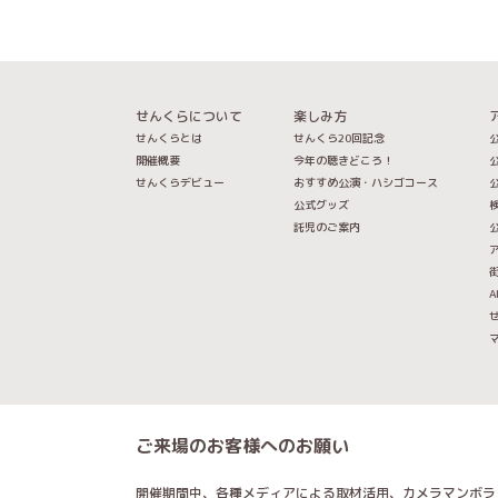
せんくらについて
楽しみ方
せんくらとは
せんくら20回記念
公
開催概要
今年の聴きどころ！
公
せんくらデビュー
おすすめ公演・ハシゴコース
公
公式グッズ
託児のご案内
A
ご来場のお客様へのお願い
開催期間中、各種メディアによる取材活用、カメラマンボラ