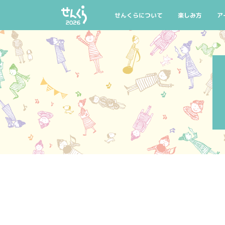
AIYPCタイアップ
公式グッズ
マイリスト
託児のご案内
せんくらについて
楽しみ方
ア
せんくらとは
せんくら20回記
公
開催概要
今年の聴きどこ
公
せんくらデビュー
おすすめ公演・
公
公式グッズ
託児のご案内