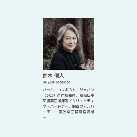
鈴木 優人
SUZUKI Masato
バッハ・コレギウム・ジャパン
（BCJ）首席指揮者、読売日本
交響楽団指揮者／クリエイティ
ヴ・パートナー、関西フィルハ
ーモニー管弦楽団首席客演指
…