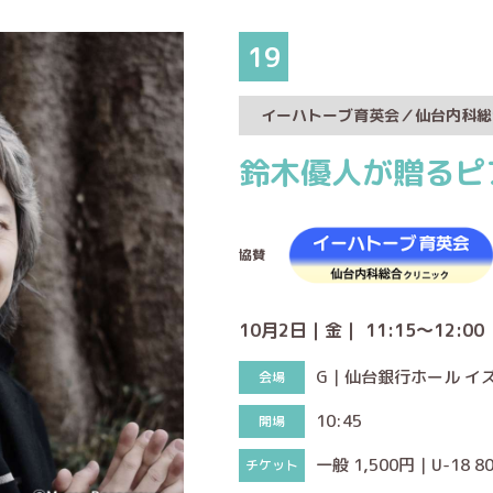
19
イーハトーブ育英会／仙台内科総
鈴木優人が贈るピ
協賛
10月2日｜金｜ 11:15～12:00
G｜仙台銀行ホール イ
10:45
一般 1,500円｜U-18 8