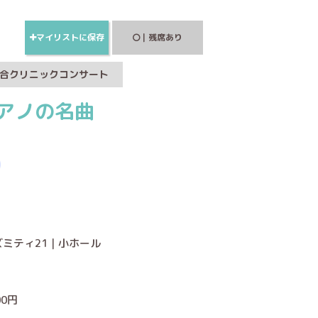
マイリストに保存
｜残席あり
合クリニックコンサート
アノの名曲
ズミティ21｜小ホール
00円