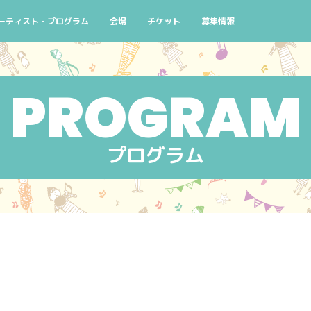
よくある質問
ーティスト・プログラム
会場
チケット
募集情報
念
演スケジュール 10/2(金)
検索条件から探す
チケットについて
ボランティアスタッフ募集
街なかコンサート
窓口
ろ！
演スケジュール 10/3(土)
公演番号から探す
主催者団体会員先行販売のご案内
せんくらおでかけコンサート
AIYPCタイアップ
コン
ハシゴコース
演スケジュール 10/4(日)
アーティストから探す
せんくらおでかけコンサ
イン
マイリスト
プログラム