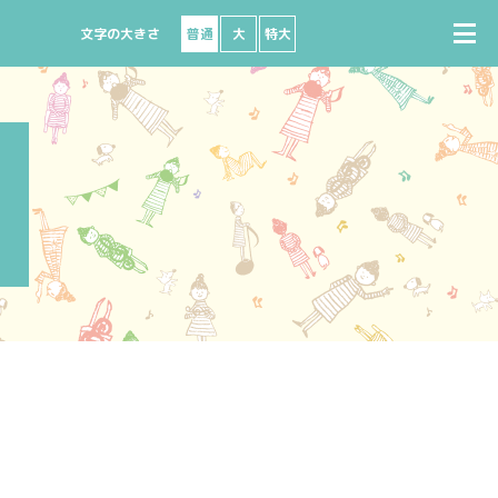
普通
大
特大
で購入
座席図
出演者募集
ビニで購入
よくある質問
ート
ターネットで購入