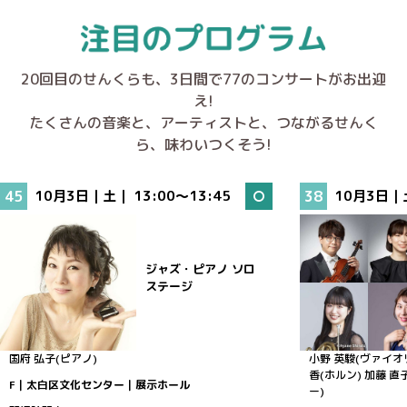
20回目のせんくらも、3日間で77のコンサートがお出迎
え!
たくさんの音楽と、アーティストと、つながるせんく
ら、味わいつくそう!
45
10月3日｜土｜
13:00～13:45
38
10月3日｜
ジャズ・ピアノ ソロ
ステージ
国府 弘子(ピアノ)
小野 英駿(ヴァイオ
香(ホルン)
加藤 直子
F｜太白区文化センター｜展示ホール
ー)