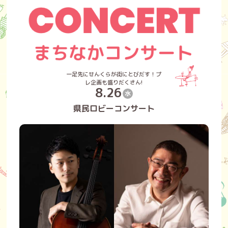
一足先にせんくらが街にとびだす！プ
レ企画も盛りだくさん!
8.26
水
県民ロビーコンサート