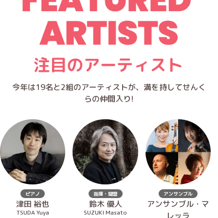
今年は19名と2組のアーティストが、満を持してせんく
らの仲間入り!
ピアノ
指揮・鍵盤
アンサンブル
津田 裕也
鈴木 優人
アンサンブル・マ
TSUDA Yuya
SUZUKI Masato
レッラ