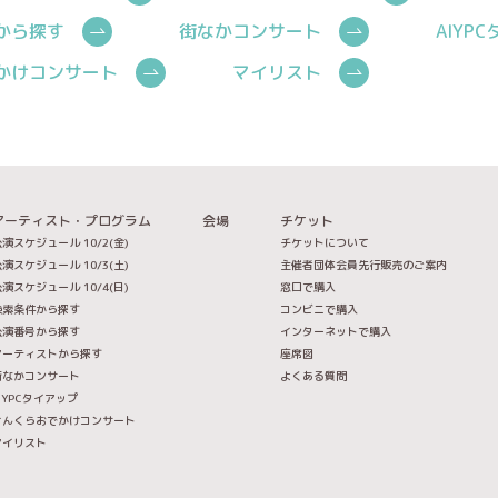
から探す
街なかコンサート
AIYP
かけコンサート
マイリスト
アーティスト・プログラム
会場
チケット
演スケジュール 10/2(金)
チケットについて
演スケジュール 10/3(土)
主催者団体会員先行販売のご案内
演スケジュール 10/4(日)
窓口で購入
検索条件から探す
コンビニで購入
公演番号から探す
インターネットで購入
アーティストから探す
座席図
街なかコンサート
よくある質問
IYPCタイアップ
せんくらおでかけコンサート
マイリスト