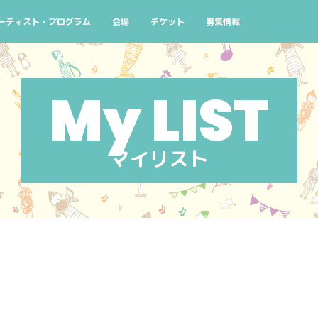
よくある質問
ーティスト・プログラム
会場
チケット
募集情報
念
演スケジュール 10/2(金)
検索条件から探す
チケットについて
ボランティアスタッフ募集
街なかコンサート
窓口
ろ！
演スケジュール 10/3(土)
公演番号から探す
主催者団体会員先行販売のご案内
せんくらおでかけコンサート
AIYPCタイアップ
コン
ハシゴコース
演スケジュール 10/4(日)
アーティストから探す
せんくらおでかけコンサ
イン
マイリスト
マイリスト