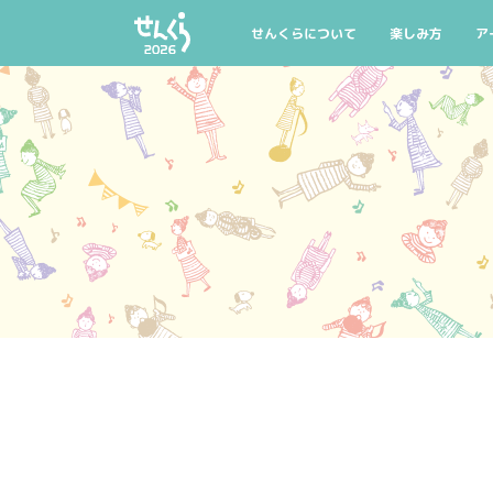
AIYPCタイアップ
公式グッズ
マイリスト
託児のご案内
せんくらについて
楽しみ方
ア
せんくらとは
せんくら20回記
公
開催概要
今年の聴きどこ
公
せんくらデビュー
おすすめ公演・
公
公式グッズ
託児のご案内