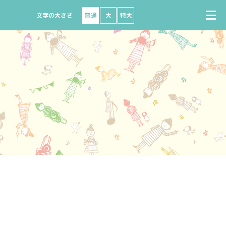
普通
大
特大
で購入
座席図
出演者募集
ビニで購入
よくある質問
ート
ターネットで購入