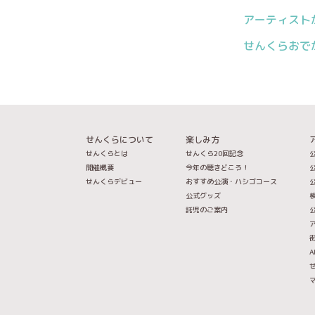
アーティスト
せんくらおで
せんくらについて
楽しみ方
せんくらとは
せんくら20回記念
公
開催概要
今年の聴きどころ！
公
せんくらデビュー
おすすめ公演・ハシゴコース
公
公式グッズ
託児のご案内
A