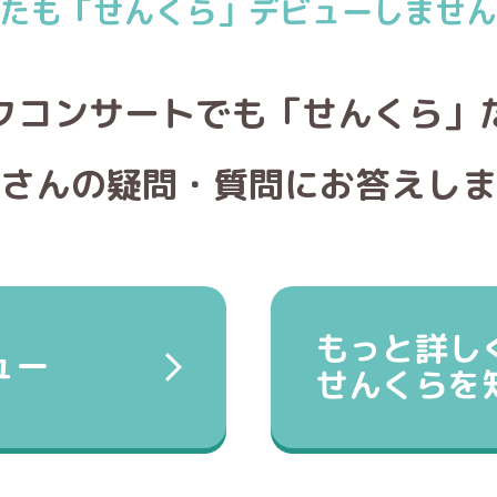
クコンサートでも
「せんくら」
さんの疑問・質問にお答えしま
もっと詳し
ュー
せんくらを