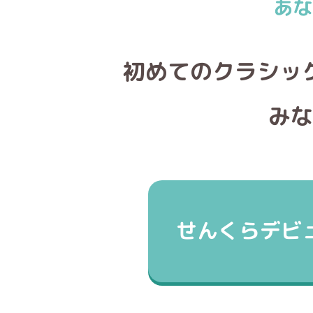
初めてのクラシッ
みな
せんくらデビ