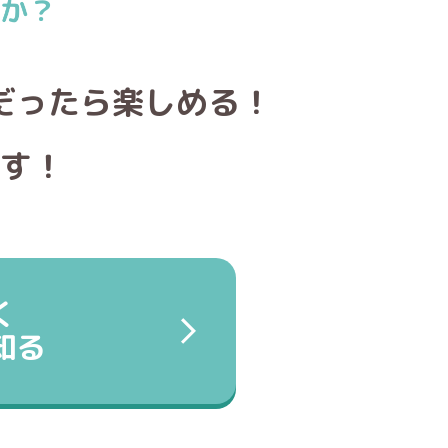
だったら楽しめる！
す！
く
知る