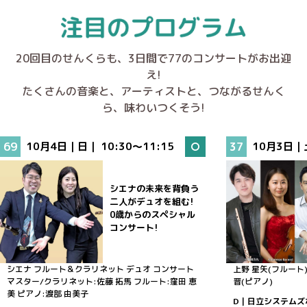
20回目のせんくらも、3日間で77のコンサートがお出迎
え!
たくさんの音楽と、アーティストと、つながるせんく
ら、味わいつくそう!
69
10月4日｜日｜
10:30～11:15
37
10月3日｜
シエナの未来を背負う
二人がデュオを組む!
0歳からのスペシャル
コンサート!
シエナ フルート＆クラリネット デュオ
コンサート
上野 星矢(フルート
マスター/クラリネット:佐藤 拓馬
フルート:窪田 恵
晋(ピアノ)
美
ピアノ:渡部 由美子
D｜日立システムズ