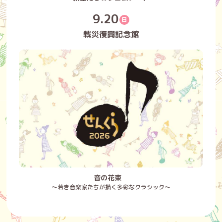
9.20
日
戦災復興記念館
音の花束
～若き音楽家たちが描く多彩なクラシック～