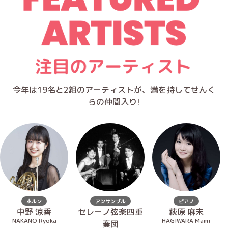
今年は19名と2組のアーティストが、満を持してせんく
らの仲間入り!
ホルン
アンサンブル
ピアノ
中野 涼香
セレーノ弦楽四重
萩原 麻未
NAKANO Ryoka
HAGIWARA Mami
奏団