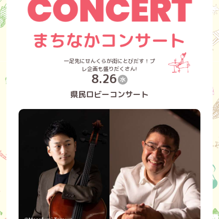
一足先にせんくらが街にとびだす！プ
レ企画も盛りだくさん!
8.26
水
県民ロビーコンサート