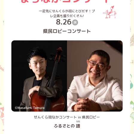
一足先にせんくらが街にとびだす！プ
レ企画も盛りだくさん!
8.26
水
県民ロビーコンサート
せんくら街なかコンサート in 県民ロビー
うた
ふるさとの
譜