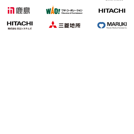
仙台市ガス局
杜の都信用金庫
TOPPAN株式会社
株式会社菓匠三全
鹿島建設株式会社
三菱地所株式会社
カナデビア株式会社
株式会社日立製作所
みやぎ生活協同組合
サントリー株式会社
丸木医科器械株式会社
リードホーム株式会社
古川電気工業株式会社
医療法人イーハトーブ
仙台市市民文化事業団
株式会社日立システムズ
仙台市公式ホームページ
仙台ガスサービス株式会社
株式会社日専連ライフサービス
仙台フィルハーモニー管弦楽団
ワオ・コーポレーション株式会社
仙台ガスエンジニアリング株式
ダイキンHVACソリ