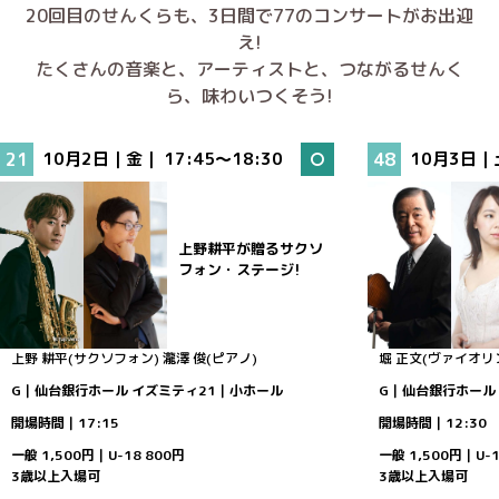
20回目のせんくらも、3日間で77のコンサートがお出迎
え!
たくさんの音楽と、アーティストと、つながるせんく
ら、味わいつくそう!
21
10月2日｜金｜
17:45～18:30
48
10月3日｜
上野耕平が贈るサクソ
フォン・ステージ!
上野 耕平(サクソフォン)
瀧澤 俊(ピアノ)
堀 正文(ヴァイオリ
G｜仙台銀行ホール イズミティ21｜小ホール
G｜仙台銀行ホール
開場時間｜17:15
開場時間｜12:30
一般 1,500円｜U-18 800円
一般 1,500円｜U-1
3歳以上入場可
3歳以上入場可