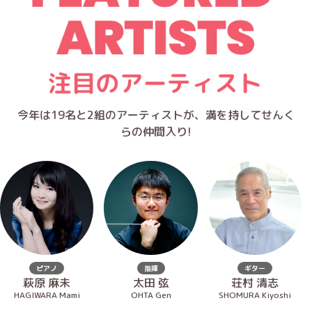
今年は19名と2組のアーティストが、満を持してせんく
らの仲間入り!
ピアノ
指揮
ギター
萩原 麻未
太田 弦
荘村 清志
HAGIWARA Mami
OHTA Gen
SHOMURA Kiyoshi