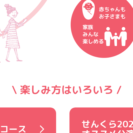
\ 楽しみ方はいろいろ /
せんくら202
コース