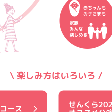
\ 楽しみ方はいろいろ /
せんくら202
コース