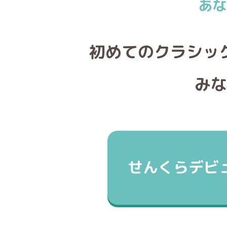
初めてのクラシッ
みな
せんくらデビ