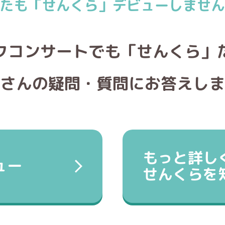
クコンサートでも
「せんくら」
さんの疑問・質問にお答えしま
もっと詳し
ュー
せんくらを