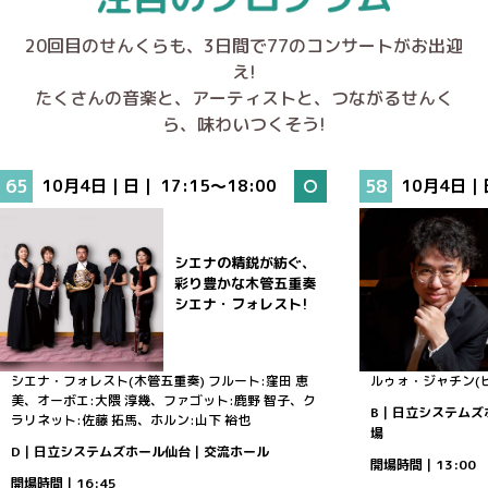
20回目のせんくらも、3日間で77のコンサートがお出迎
え!
たくさんの音楽と、アーティストと、つながるせんく
ら、味わいつくそう!
65
10月4日｜日｜
17:15～18:00
58
10月4日｜
シエナの精鋭が紡ぐ、
彩り豊かな木管五重奏
シエナ・フォレスト!
シエナ・フォレスト(木管五重奏)
フルート:窪田 恵
ルゥォ・ジャチン(
美、オーボエ:大隈 淳幾、ファゴット:鹿野 智子、ク
B｜日立システムズ
ラリネット:佐藤 拓馬、ホルン:山下 裕也
場
D｜日立システムズホール仙台｜交流ホール
開場時間｜13:00
開場時間｜16:45