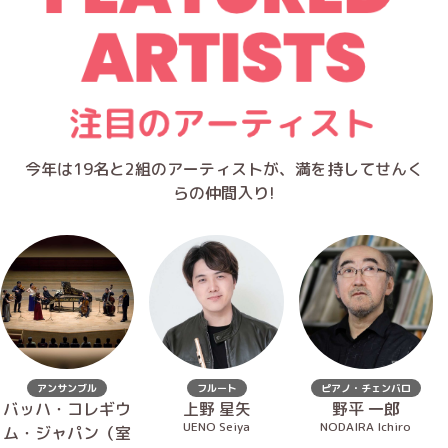
今年は19名と2組のアーティストが、満を持してせんく
らの仲間入り!
アンサンブル
フルート
ピアノ・チェンバロ
バッハ・コレギウ
上野 星矢
野平 一郎
UENO Seiya
NODAIRA Ichiro
ム・ジャパン（室