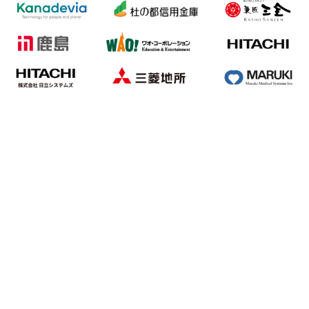
7/12発売！
仙台市ガス局
杜の都信用金庫
TOPPAN株式会社
株式会社菓匠三全
鹿島建設株式会社
三菱地所株式会社
カナデビア株式会社
株式会社日立製作所
みやぎ生活協同組合
サントリー株式会社
丸木医科器械株式会社
リードホーム株式会社
古川電気工業株式会社
医療法人イーハトーブ
仙台市市民文化事業団
株式会社日立システムズ
仙台市公式ホームページ
仙台ガスサービス株式会社
株式会社日専連ライフサービス
仙台フィルハーモニー管弦楽団
ワオ・コーポレーション株式会社
仙台ガスエンジニアリング株式
ダイキンHVACソリ