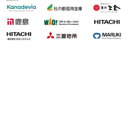
7/12発売！
仙台市ガス局
杜の都信用金庫
TOPPAN株式会社
株式会社菓匠三全
鹿島建設株式会社
三菱地所株式会社
カナデビア株式会社
株式会社日立製作所
みやぎ生活協同組合
サントリー株式会社
丸木医科器械株式会社
リードホーム株式会社
古川電気工業株式会社
医療法人イーハトーブ
仙台市市民文化事業団
株式会社日立システムズ
仙台市公式ホームページ
仙台ガスサービス株式会社
株式会社日専連ライフサービス
仙台フィルハーモニー管弦楽団
ワオ・コーポレーション株式会社
仙台ガスエンジニアリング株式
ダイキンHVACソリ