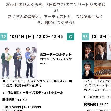
20回目のせんくらも、3日間で77のコンサートがお出迎
え!
たくさんの音楽と、アーティストと、つながるせんく
ら、味わいつくそう!
72
10月4日｜日｜
12:00～12:45
53
10月3日｜
栗コーダーカルテット
のランチタイムコンサ
ート
栗コーダーカルテット(アンサンブル)
栗原 正己、川
ルゥォ・ジャチン(
口 義之、関島 岳郎
安宅 浩司
アノ)
ロバート キャ
台フィルハーモニー
G｜仙台銀行ホール イズミティ21｜小ホール
H｜仙台銀行ホール
開場時間｜11:30
開場時間｜19:00
一般 1,500円｜U-18 800円