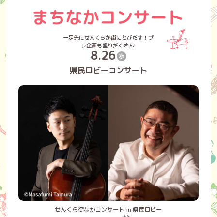
一足先にせんくらが街にとびだす！プ
レ企画も盛りだくさん!
8.26
水
県民ロビーコンサート
せんくら街なかコンサート in 県民ロビー
うた