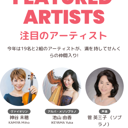
今年は19名と2組のアーティストが、満を持してせんく
らの仲間入り!
ヴァイオリン
アルパ・メゾソプラノ
声楽
神谷 未穂
池山 由香
菅 英三子 （ソプ
KAMIYA Miho
IKEYAMA Yuka
ラノ）