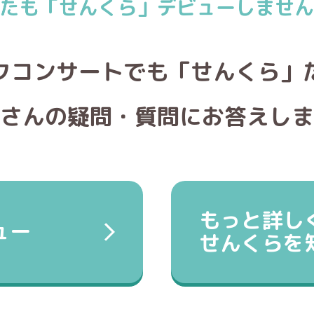
クコンサートでも
「せんくら」
さんの疑問・質問にお答えしま
もっと詳し
ュー
せんくらを